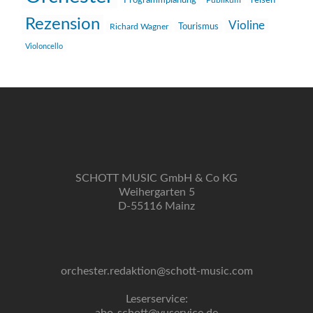
Programmplanung
Rezension
Violine
Richard Wagner
Tourismus
Violoncello
SCHOTT MUSIC GmbH & Co KG
Weihergarten 5
D-55116 Mainz
orchester.redaktion@schott-music.com
Leserservice: