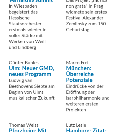
Verhältnis stimmt
Das Projekt „musica
In Wiesbaden
non grata“ in Prag
begeistert das
widmete sein erstes
Hessische
Festival Alexander
Staatsorchester
Zemlinsky zum 150.
erstmals ­wieder in
Geburtstag
voller Stärke mit
Werken von Weill
und Lindberg
Günter Buhles
Marco Frei
Ulm: Neuer GMD,
München:
neues Programm
Überreiche
Potenziale
Ludwig van
Beethovens Siebte am
Eindrücke von der
Beginn von Ulms
Eröffnung der
musikalischer Zukunft
Isarphilharmonie und
weiteren ersten
Projekten
Thomas Weiss
Lutz Lesle
Pforzheim: Mit
Hamburg: Zitat-