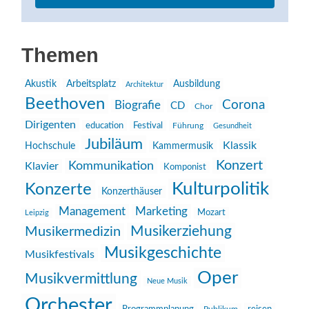
Themen
Akustik
Arbeitsplatz
Ausbildung
Architektur
Beethoven
Corona
Biografie
CD
Chor
Dirigenten
education
Festival
Führung
Gesundheit
Jubiläum
Klassik
Hochschule
Kammermusik
Konzert
Kommunikation
Klavier
Komponist
Kulturpolitik
Konzerte
Konzerthäuser
Management
Marketing
Mozart
Leipzig
Musikerziehung
Musikermedizin
Musikgeschichte
Musikfestivals
Oper
Musikvermittlung
Neue Musik
Orchester
reisen
Publikum