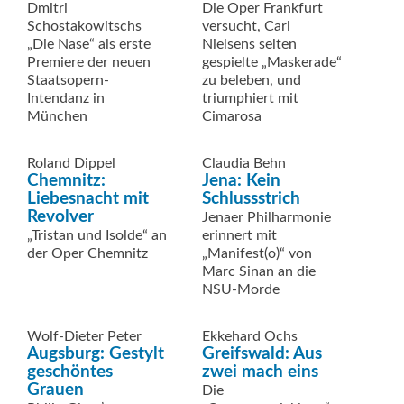
Dmitri
Die Oper Frankfurt
Schostakowitschs
versucht, Carl
„Die Nase“ als erste
Nielsens selten
Premiere der neuen
gespielte „Maskerade“
Staatsopern-
zu beleben, und
Intendanz in
triumphiert mit
München
Cimarosa
Roland Dippel
Claudia Behn
Chemnitz:
Jena: Kein
Liebesnacht mit
Schlussstrich
Revolver
Jenaer Philharmonie
„Tristan und Isolde“ an
erinnert mit
der Oper Chemnitz
„Manifest(o)“ von
Marc Sinan an die
NSU-Morde
Wolf-Dieter Peter
Ekkehard Ochs
Augsburg: Gestylt
Greifswald: Aus
geschöntes
zwei mach eins
Grauen
Die