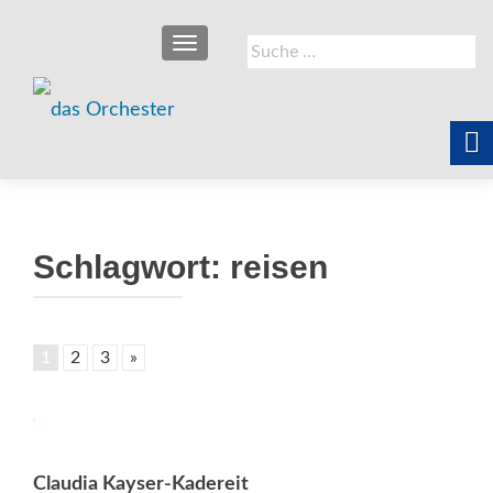
SCHALTE NAVIGATION
Suche
nach:
Schlagwort:
reisen
1
2
3
»
Claudia Kayser-Kadereit