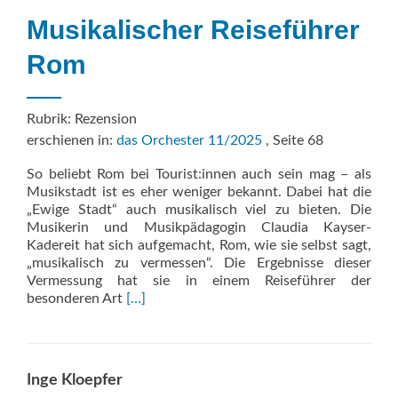
Musikalischer Reiseführer
Rom
Rubrik: Rezension
erschienen in:
das Orchester 11/2025
, Seite 68
So beliebt Rom bei Tourist:innen auch sein mag – als
Musikstadt ist es eher weniger bekannt. Dabei hat die
„Ewige Stadt“ auch musikalisch viel zu bieten. Die
Musikerin und Musikpädagogin Claudia Kayser-
Kadereit hat sich aufgemacht, Rom, wie sie selbst sagt,
„musikalisch zu vermessen“. Die Ergebnisse dieser
Vermessung hat sie in einem Reiseführer der
Read
besonderen Art
[…]
more
about
Musikalischer
Reiseführer
Inge Kloepfer
Rom