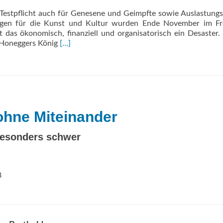
n. Testpflicht auch für Genesene und Geimpfte sowie Auslastung
agen für die Kunst und Kultur wurden Ende November im Fre
ist das ökonomisch, finanziell und organisatorisch ein Desaster
Read
 Honeggers König
[…]
more
about
München:
Ein
digitaler
Hörgenuss
hne Miteinander
besonders schwer
8