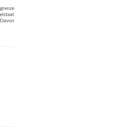
sgrenze
istaat
. Davon