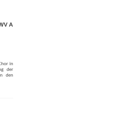
MWV A
Chor in
ng der
on den