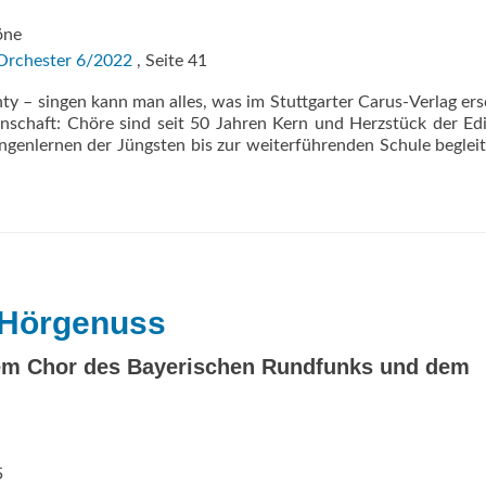
öne
Orchester 6/2022
, Seite 41
y – singen kann man alles, was im Stuttgarter Carus-Verlag ers
inschaft: Chöre sind seit 50 Jahren Kern und Herzstück der Ed
ngenlernen der Jüngsten bis zur weiterführenden Schule beglei
um
en
r Hörgenuss
em Chor des Bayerischen Rundfunks und dem
5