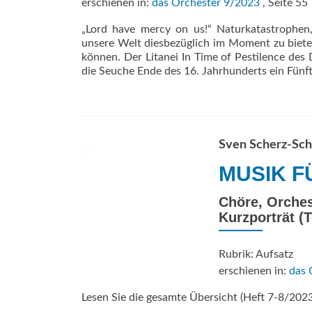
erschienen in:
das Orchester 9/2023
, Seite 55
„Lord have mercy on us!“ Naturkatastrophen
unsere Welt diesbezüglich im Moment zu bieten
können. Der Litanei In Time of Pestilence d
die Seuche Ende des 16. Jahrhunderts ein Fünf
Sven Scherz-Sc
MUSIK F
Chöre, Orches
Kurzporträt (Te
Rubrik: Aufsatz
erschienen in:
das 
Lesen Sie die gesamte Übersicht (Heft 7-8/202