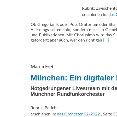
Rubrik: Zwischent
erschienen in:
das 
Ob Gregorianik oder Pop, Oratorium oder Shant
Allerdings selten solo, sondern meist in Geme
und Publikationen. Mit Chorissimo wird das Si
Read
gefördert; aber auch, wer den richtigen
[…]
more
about
Zum
Jubilä
wird
Marco Frei
gesung
München: Ein digitale
Notgedrungener Livestream mit d
Münchner Rundfunkorchester
Rubrik: Bericht
erschienen in:
das Orchester 02/2022
, Seite 5