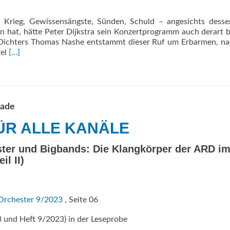
, Krieg, Gewissensängste, Sünden, Schuld – angesichts desse
 hat, hätte Peter Dijkstra sein Konzertprogramm auch derart b
es Dichters Thomas Nashe entstammt dieser Ruf um Erbarmen, 
Read
tel
[…]
more
about
MÜNCHEN:
2000
Jahre
hade
aktuell
ÜR ALLE KANÄLE
ter und Bigbands: Die Klangkörper der ARD i
il II)
Orchester 9/2023
, Seite 06
3 und Heft 9/2023) in der Leseprobe