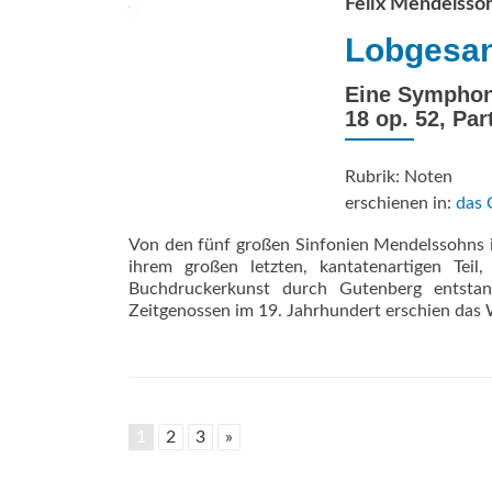
Felix Mendelsso
Lobgesa
Eine Symphoni
18 op. 52, Par
Rubrik: Noten
erschienen in:
das 
Von den fünf großen Sinfonien Mendelssohns is
ihrem großen letzten, kantatenartigen Teil
Buchdruckerkunst durch Gutenberg entstan
Zeitgenossen im 19. Jahrhundert erschien das
1
2
3
»