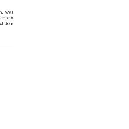
n, was
etiteln
nachdem
m