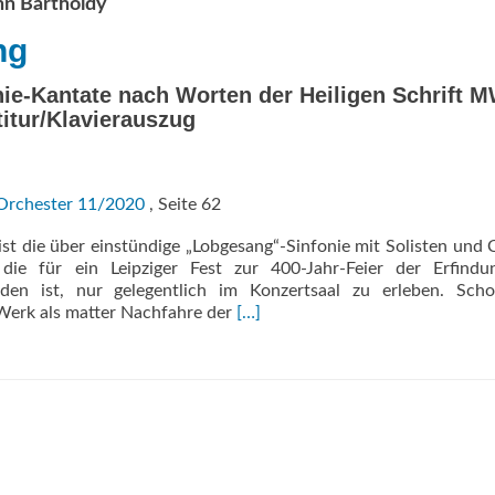
hn Bartholdy
ng
e-Kantate nach Worten der Heiligen Schrift 
titur/Klavierauszug
Orchester 11/2020
, Seite 62
t die über einstündige „Lobgesang“-Sinfonie mit Solisten und 
, die für ein Leipziger Fest zur 400-Jahr-Feier der Erfindu
den ist, nur gelegentlich im Konzertsaal zu erleben. Sch
Read
 Werk als matter Nachfahre der
[…]
more
about
Lobgesang