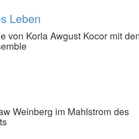
Zauberer
der
es Leben
Geige
fie von Korla Awgust Kocor mit de
semble
aw Weinberg im Mahlstrom des
ts