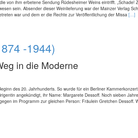
 die von ihm erbetene Sendung Rüdesheimer Weins eintrifft. „Schade! 
wesen sein. Absender dieser Weinlieferung war der Mainzer Verlag Scho
Rea
treten war und dem er die Rechte zur Veröffentlichung der Missa
[…]
mor
abou
Die
Scho
1874 -1944)
Musi
Grou
Weg in die Moderne
eginn des 20. Jahrhunderts. So wurde für ein Berliner Kammerkonzert
rigentin angekündigt, ihr Name: Margarete Dessoff. Noch sieben Jahre
gegen im Programm zur gleichen Person: Fräulein Gretchen Dessoff. 