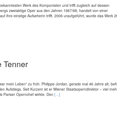
 bekanntesten Werk des Komponisten und trifft zugleich auf dessen
ergs zweiaktige Oper aus den Jahren 1967/68, handelt von einer
uf ihre einstige Aufseherin trifft. 2006 uraufgeführt, wurde das Werk 2
e Tenner
ar mein Leben“ zu früh. Philippe Jordan, gerade mal 46 Jahre alt, bef
ilen Aufstiegs. Seit Kurzem ist er Wiener Staatsoperndirektor – viel me
Read
ls Pariser Opernchef wirkte. Den
[…]
more
about
Der
Klang