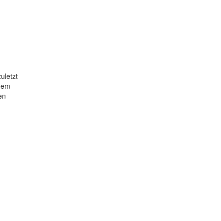
uletzt
inem
en