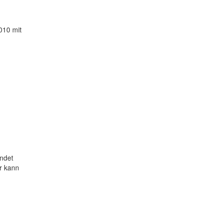
010 mit
indet
hr kann