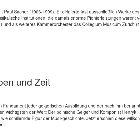
ent Paul Sacher (1906-1999). Er dirigierte fast ausschließlich Werke des
ikalische Institutionen, die damals enorme Pionierleistungen waren: v
) und als weiteres Kammerorchester das Collegium Musicum Zürich (
d
e
ut
l
her
ben und Zeit
m Fundament jeder geigerischen Ausbildung und der nach ihm benann
 den wichtigsten der Welt: Der polnische Geiger und Komponist Henryk
 wie schillernde Figur der Musikgeschichte. Jetzt erschien diese will
Read
er
[…]
more
about