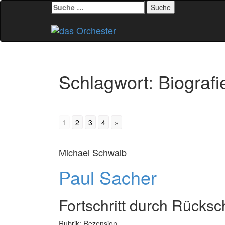
Suche
nach:
Zum
Inhalt
springen
Schlagwort:
Biografi
1
2
3
4
»
Michael Schwalb
Paul Sacher
Fortschritt durch Rücks
Rubrik: Rezension