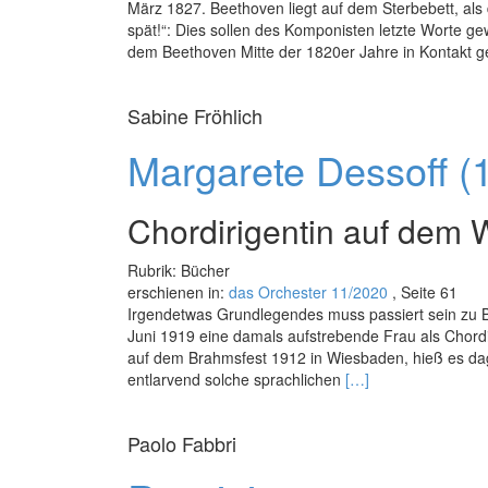
März 1827. Beethoven liegt auf dem Sterbebett, als
spät!“: Dies sollen des Komponisten letzte Worte ge
dem Beethoven Mitte der 1820er Jahre in Kontakt ge
Sabine Fröhlich
Margarete Dessoff (
Chordirigentin auf dem 
Rubrik: Bücher
erschienen in:
das Orchester 11/2020
, Seite 61
Irgendetwas Grundlegendes muss passiert sein zu B
Juni 1919 eine damals aufstrebende Frau als Chordi
auf dem Brahmsfest 1912 in Wiesbaden, hieß es da
Read
entlarvend solche sprachlichen
[…]
more
about
Paolo Fabbri
Margarete
Dessoff
(1874