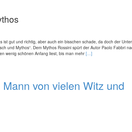
ythos
s ist gut und richtig, aber auch ein bisschen schade, da doch der Untert
nsch und Mythos“. Dem Mythos Rossini spürt der Autor Paolo Fabbri na
Read
den wenig schönen Anfang liest, bis man mehr
[…]
more
about
Rossini
n Mann von vielen Witz und