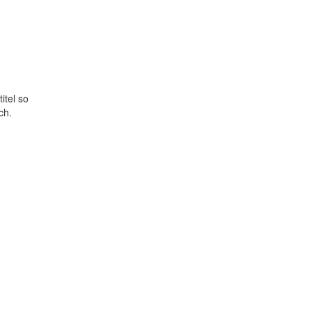
itel so
ch.