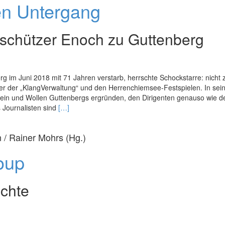
en Untergang
der
Stille
tschützer Enoch zu Guttenberg
 im Juni 2018 mit 71 Jahren verstarb, herrschte Schockstarre: nicht z
r der „KlangVerwaltung“ und den Herrenchiemsee-Festspielen. In se
 Sein und Wollen Guttenbergs ergründen, den Dirigenten genauso wie d
Read
Journalisten sind
[…]
more
about
 / Rainer Mohrs (Hg.)
Musizieren
gegen
oup
den
Untergang
ichte