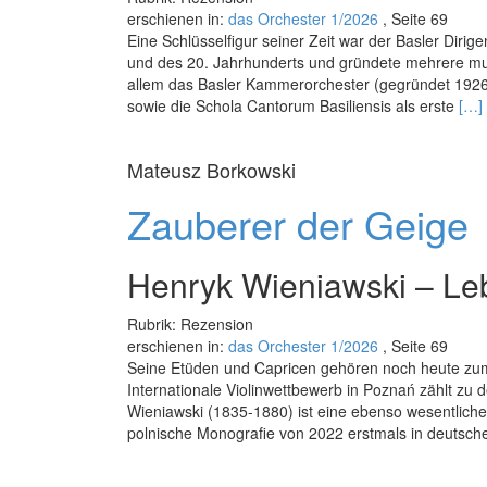
erschienen in:
das Orchester 1/2026
, Seite 69
Eine Schlüsselfigur seiner Zeit war der Basler Dirig
und des 20. Jahrhunderts und gründete mehrere mus
allem das Basler Kammerorchester (gegründet 1926
Rea
sowie die Schola Cantorum Basiliensis als erste
[…]
mor
abo
Mateusz Borkowski
Pau
Sac
Zauberer der Geige
Henryk Wieniawski – Le
Rubrik: Rezension
erschienen in:
das Orchester 1/2026
, Seite 69
Seine Etüden und Capricen gehören noch heute zu
Internationale Violinwettbewerb in Poznań zählt zu
Wieniawski (1835-1880) ist eine ebenso wesentliche
polnische Monografie von 2022 erstmals in deutsch