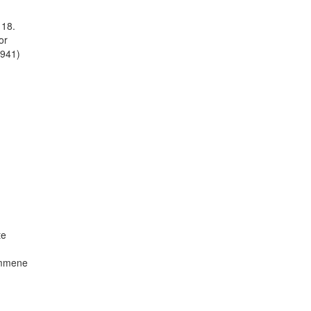
 18.
or
1941)
te
kommene