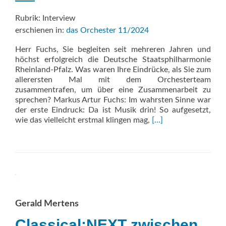
Rubrik: Interview
erschienen in:
das Orchester 11/2024
Herr Fuchs, Sie begleiten seit mehreren Jahren und
höchst erfolgreich die Deutsche Staatsphilharmonie
Rheinland-Pfalz. Was waren Ihre Eindrücke, als Sie zum
allerersten Mal mit dem Orchesterteam
zusammentrafen, um über eine Zusammenarbeit zu
sprechen? Markus Artur Fuchs: Im wahrsten Sinne war
der erste Eindruck: Da ist Musik drin! So aufgesetzt,
Read
wie das vielleicht erstmal klingen mag,
[…]
more
about
MENSCHEN
EMOTIONAL
ERREICHEN
Gerald Mertens
Classical:NEXT zwischen