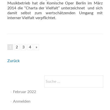
Musikbetrieb hat die Komische Oper Berlin im März
2014 die “Charta der Vielfalt” unterzeichnet  und sich
damit selbst zum wertschätzenden Umgang mit
interner Vielfalt verpflichtet.
1
2
3
4
»
Beitrags-
Zurück
Navigation
Suche
nach:
Februar 2022
Anmelden