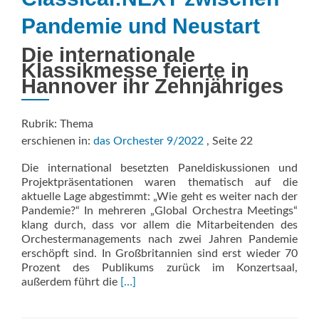
Pandemie und Neustart
Die internationale
Klassikmesse feierte in
Hannover ihr Zehnjähriges
Rubrik: Thema
erschienen in:
das Orchester 9/2022
, Seite 22
Die international besetzten Paneldiskussionen und
Projektpräsentationen waren thematisch auf die
aktuelle Lage abgestimmt: „Wie geht es weiter nach der
Pandemie?“ In mehreren „Global Orchestra Meetings“
klang durch, dass vor allem die Mitarbeitenden des
Orchestermanagements nach zwei Jahren Pandemie
erschöpft sind. In Großbritannien sind erst wieder 70
Prozent des Publikums zurück im Konzertsaal,
Read
außerdem führt die
[…]
more
about