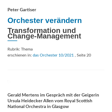
Classical:NEXT
zwischen
Peter Gartiser
Pandemie
und
Orchester verändern
Neustart
Transformation und
Change-Management
Rubrik: Thema
erschienen in:
das Orchester 10/2021
, Seite 20
Gerald Mertens im Gespräch mit der Geigerin
Ursula Heidecker Allen vom Royal Scottish
National Orchestra in Glasgow