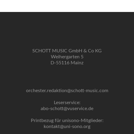
SCHOTT MUSIC GmbH & Co KG
Weihergarten 5
D-55116 Mainz
orchester.redaktion@schott-music.com
Leserservice:
abo-schott@vuservice.de
Printbezug für unisono-Mitglieder:
kontakt@uni-sono.org