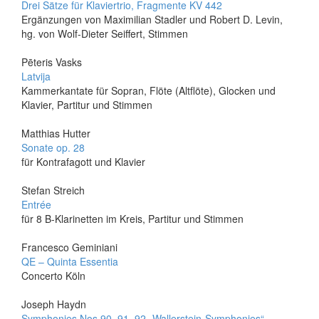
Drei Sätze für Klaviertrio, Fragmente KV 442
Ergänzungen von Maximilian Stadler und Robert D. Levin,
hg. von Wolf-Dieter Seiffert, Stimmen
Pēteris Vasks
Latvija
Kammerkantate für Sopran, Flöte (Altflöte), Glocken und
Klavier, Partitur und Stimmen
Matthias Hutter
Sonate op. 28
für Kontrafagott und Klavier
Stefan Streich
Entrée
für 8 B-Klarinetten im Kreis, Partitur und Stimmen
Francesco Geminiani
QE – Quinta Essentia
Concerto Köln
Joseph Haydn
Symphonies Nos 90, 91, 92 „Wallerstein-Symphonies“