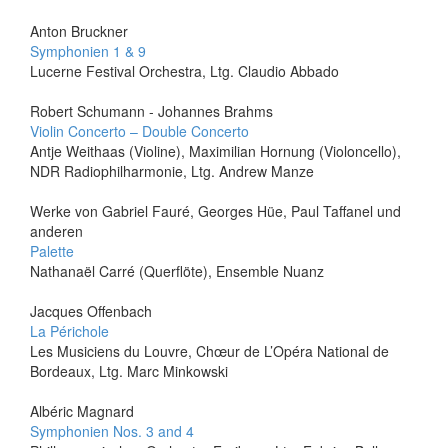
Anton Bruckner
Symphonien 1 & 9
Lucerne Festival Orchestra, Ltg. Claudio Abbado
Robert Schumann - Johannes Brahms
Violin Concerto – Double Concerto
Antje Weithaas (Violine), Maximilian Hornung (Violoncello),
NDR Radiophilharmonie, Ltg. Andrew Manze
Werke von Gabriel Fauré, Georges Hüe, Paul Taffanel und
anderen
Palette
Nathanaël Carré (Querflöte), Ensemble Nuanz
Jacques Offenbach
La Périchole
Les Musiciens du Louvre, Chœur de L’Opéra National de
Bordeaux, Ltg. Marc Minkowski
Albéric Magnard
Symphonien Nos. 3 and 4