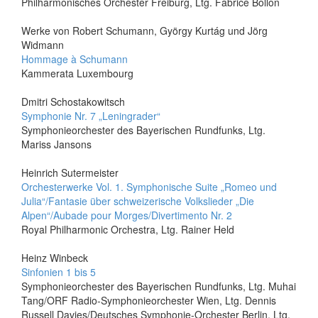
Philharmonisches Orchester Freiburg, Ltg. Fabrice Bollon
Werke von Robert Schumann, György Kurtág und Jörg
Widmann
Hommage à Schumann
Kammerata Luxembourg
Dmitri Schostakowitsch
Symphonie Nr. 7 „Leningrader“
Symphonieorchester des Bayerischen Rundfunks, Ltg.
Mariss Jansons
Heinrich Sutermeister
Orchesterwerke Vol. 1. Symphonische Suite „Romeo und
Julia“/Fantasie über schweizerische Volkslieder „Die
Alpen“/Aubade pour Morges/Divertimento Nr. 2
Royal Philharmonic Orchestra, Ltg. Rainer Held
Heinz Winbeck
Sinfonien 1 bis 5
Symphonieorchester des Bayerischen Rundfunks, Ltg. Muhai
Tang/ORF Radio-Symphonieorchester Wien, Ltg. Dennis
Russell Davies/Deutsches Symphonie-Orchester Berlin, Ltg.