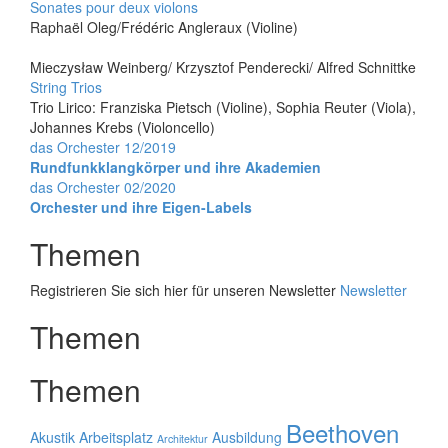
Sonates pour deux violons
Raphaël Oleg/Frédéric Angleraux (Violine)
Mieczysław Weinberg/ Krzysztof Penderecki/ Alfred Schnittke
String Trios
Trio Lirico: Franziska Pietsch (Violine), Sophia Reuter (Viola),
Johannes Krebs (Violoncello)
Beitrags-
das Orchester 12/2019
Rundfunkklangkörper und ihre Akademien
Navigation
das Orchester 02/2020
Orchester und ihre Eigen-Labels
Themen
Registrieren Sie sich hier für unseren Newsletter
Newsletter
Themen
Themen
Beethoven
Akustik
Arbeitsplatz
Ausbildung
Architektur