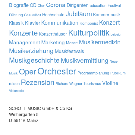
Corona
Biografie
CD
Dirigenten
education
Festival
Chor
Jubiläum
Hochschule
Kammermusik
Führung
Gesundheit
Konzert
Kommunikation
Klavier
Klassik
Komponist
Kulturpolitik
Konzerte
Konzerthäuser
Leipzig
Musikermedizin
Management
Marketing
Mozart
Musikerziehung
Musikfestivals
Musikgeschichte
Musikvermittlung
Neue
Orchester
Oper
Programmplanung
Publikum
Musik
Rezension
Violine
reisen
Tourismus
Richard Wagner
Violoncello
SCHOTT MUSIC GmbH & Co KG
Weihergarten 5
D-55116 Mainz