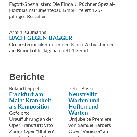
Fagott-Spezialisten: Die Firma J. Püchner ­Spezial-
Holzblasinstrumentebau GmbH ­ feiert 125-
jähriges Bestehen
Armin Kaumanns
BACH GEGEN BAGGER
Orchestermusiker unter den Klima-Aktivist:innen
am Braunkohle-Tagebau bei Lützerath
Berichte
Roland Dippel
Peter Buske
Frankfurt am
Neustrelitz:
Main: Krankheit
Warten und
als Komposition
Hoffen und
Warten
Gefeierte
Uraufführung an der
Umjubelte Premiere
Oper Frankfurt: Vito
von Samuel Barbers
Žurajs Oper "Blühen"
Oper "Vanessa" am