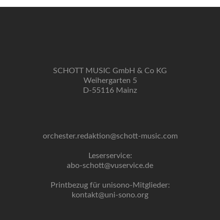
SCHOTT MUSIC GmbH & Co KG
Weihergarten 5
D-55116 Mainz
orchester.redaktion@schott-music.com
Leserservice:
abo-schott@vuservice.de
Printbezug für unisono-Mitglieder:
kontakt@uni-sono.org