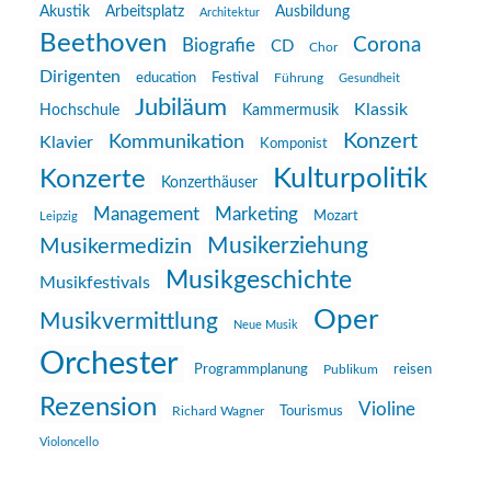
Akustik
Arbeitsplatz
Ausbildung
Architektur
Beethoven
Corona
Biografie
CD
Chor
Dirigenten
education
Festival
Führung
Gesundheit
Jubiläum
Klassik
Hochschule
Kammermusik
Konzert
Kommunikation
Klavier
Komponist
Kulturpolitik
Konzerte
Konzerthäuser
Management
Marketing
Mozart
Leipzig
Musikerziehung
Musikermedizin
Musikgeschichte
Musikfestivals
Oper
Musikvermittlung
Neue Musik
Orchester
reisen
Programmplanung
Publikum
Rezension
Violine
Richard Wagner
Tourismus
Violoncello