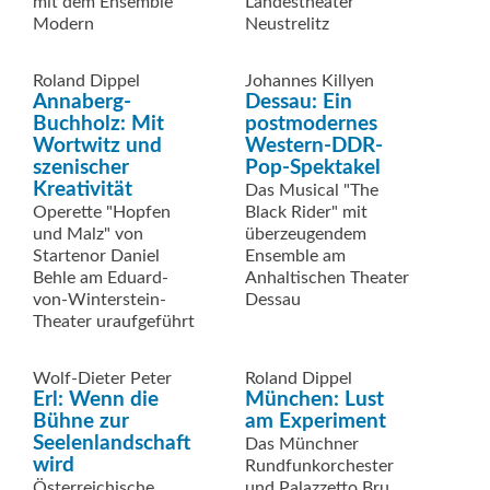
mit dem Ensemble
Landestheater
Modern
Neustrelitz
Roland Dippel
Johannes Killyen
Annaberg-
Dessau: Ein
Buchholz: Mit
postmodernes
Wortwitz und
Western-DDR-
szenischer
Pop-Spektakel
Kreativität
Das Musical "The
Operette "Hopfen
Black Rider" mit
und Malz" von
überzeugendem
Startenor Daniel
Ensemble am
Behle am Eduard-
Anhaltischen Theater
von-Winterstein-
Dessau
Theater uraufgeführt
Wolf-Dieter Peter
Roland Dippel
Erl: Wenn die
München: Lust
Bühne zur
am Experiment
Seelenlandschaft
Das Münchner
wird
Rundfunkorchester
Österreichische
und Palazzetto Bru