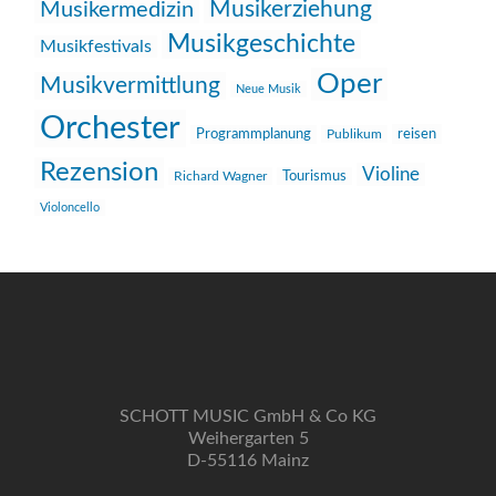
Musikerziehung
Musikermedizin
Musikgeschichte
Musikfestivals
Oper
Musikvermittlung
Neue Musik
Orchester
reisen
Programmplanung
Publikum
Rezension
Violine
Richard Wagner
Tourismus
Violoncello
SCHOTT MUSIC GmbH & Co KG
Weihergarten 5
D-55116 Mainz