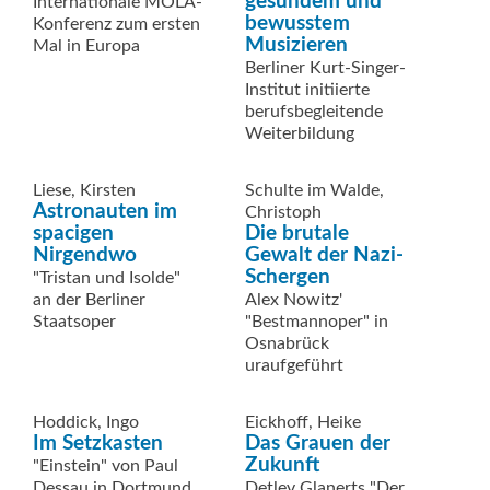
gesundem und
Internationale MOLA-
bewusstem
Konferenz zum ersten
Musizieren
Mal in Europa
Berliner Kurt-Singer-
Institut initiierte
berufsbegleitende
Weiterbildung
Liese, Kirsten
Schulte im Walde,
Astronauten im
Christoph
spacigen
Die brutale
Nirgendwo
Gewalt der Nazi-
Schergen
"Tristan und Isolde"
an der Berliner
Alex Nowitz'
Staatsoper
"Bestmannoper" in
Osnabrück
uraufgeführt
Hoddick, Ingo
Eickhoff, Heike
Im Setzkasten
Das Grauen der
Zukunft
"Einstein" von Paul
Dessau in Dortmund
Detlev Glanerts "Der