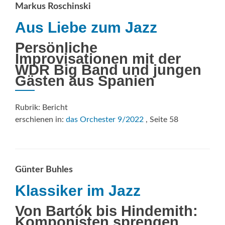
AVANTGARDE
Markus Roschinski
Aus Liebe zum Jazz
Persönliche
Improvisationen mit der
WDR Big Band und jungen
Gästen aus Spanien
Rubrik: Bericht
erschienen in:
das Orchester 9/2022
, Seite 58
Günter Buhles
Klassiker im Jazz
Von Bartók bis Hindemith:
Komponisten sprengen