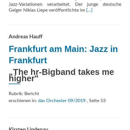
Jazz-Variationen verarbeitet. Der junge deutsche
Read
Geiger Niklas Liepe veröffentlichte im
[…]
more
about
Paganini
Jazz
Andreas Hauff
Frankfurt am Main: Jazz in
Frankfurt
„The hr-Bigband takes me
higher"
Rubrik: Bericht
erschienen in:
das Orchester 09/2019
, Seite 53
Kirsten Lindenau