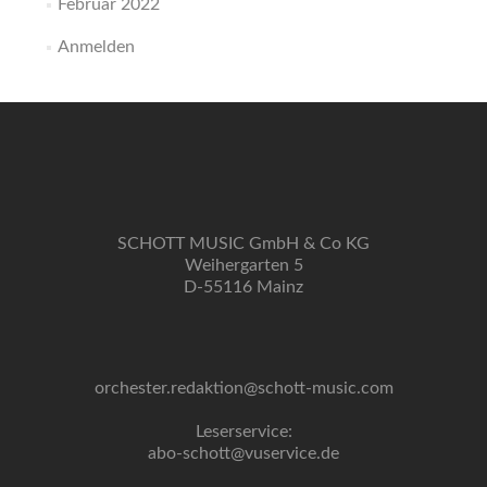
Februar 2022
Anmelden
SCHOTT MUSIC GmbH & Co KG
Weihergarten 5
D-55116 Mainz
orchester.redaktion@schott-music.com
Leserservice:
abo-schott@vuservice.de