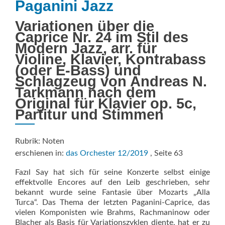
Paganini Jazz
Variationen über die
Caprice Nr. 24 im Stil des
Modern Jazz, arr. für
Violine, Klavier, Kontrabass
(oder E-Bass) und
Schlagzeug von Andreas N.
Tarkmann nach dem
Original für Klavier op. 5c,
Partitur und Stimmen
Rubrik: Noten
erschienen in:
das Orchester 12/2019
, Seite 63
Fazıl Say hat sich für seine Konzerte selbst einige
effektvolle Encores auf den Leib geschrieben, sehr
bekannt wurde seine Fantasie über Mozarts „Alla
Turca“. Das Thema der letzten Paganini-Caprice, das
vielen Komponisten wie Brahms, Rachmaninow oder
Blacher als Basis für Variationszyklen diente, hat er zu