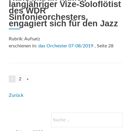
langjähriger Vize-Soloflötist
des WDR
Sinfonieorchesters,
engagiert sich für den Jazz
Rubrik: Aufsatz
erschienen in:
das Orchester 07-08/2019
, Seite 28
1
2
»
Beitrags-
Zurück
Navigation
Suche
nach: