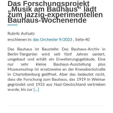
Das Forschungsprojekt
„Musik am Bauhaus“ lädt
zum jazzig-experimentellen
Bauhaus-Wochenende
Rubrik: Aufsatz
erschienen in:
das Orchester 9/2023
, Seite 40
Das Bauhaus ist Baustelle: Das Bauhaus-Archiv in
Berlin-Tiergarten wird seit fünf Jahren saniert,
umgebaut und erhält ein Erweiterungsgebäude. Eine
nur sehr kleine Bauhaus-Ausstellung plus
Museumsshop ist ersatzweise an der Knesebeckstraße
in Charlottenburg geöffnet. Aber das bedeutet nicht,
dass die Forschung zum Bauhaus, das 1919 in Weimar
gegründet und 1933 aus Nazi-Deutschland vertrieben
Read
wurde, bis zur
[…]
more
about
PUNK
UND