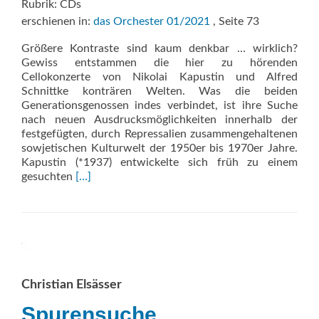
Rubrik: CDs
erschienen in:
das Orchester 01/2021
, Seite 73
Größere Kontraste sind kaum denkbar … wirklich?
Gewiss entstammen die hier zu hörenden
Cellokonzerte von Nikolai Kapustin und Alfred
Schnittke konträren Welten. Was die beiden
Generationsgenossen indes verbindet, ist ihre Suche
nach neuen Ausdrucksmöglichkeiten innerhalb der
festgefügten, durch Repressalien zusammengehaltenen
sowjetischen Kulturwelt der 1950er bis 1970er Jahre.
Kapustin (*1937) entwickelte sich früh zu einem
Read
gesuchten
[…]
more
about
Cello
Concertos
Christian Elsässer
Spurensuche