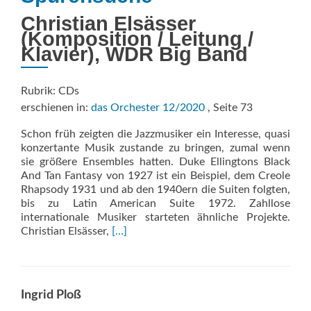
Christian Elsässer
(Komposition / Leitung /
Klavier), WDR Big Band
Rubrik: CDs
erschienen in:
das Orchester 12/2020
, Seite 73
Schon früh zeigten die Jazzmusiker ein Interesse, quasi
konzertante Musik zustande zu bringen, zumal wenn
sie größere Ensembles hatten. Duke Ellingtons Black
And Tan Fantasy von 1927 ist ein Beispiel, dem Creole
Rhapsody 1931 und ab den 1940ern die Suiten folgten,
bis zu Latin American Suite 1972. Zahllose
internationale Musiker starteten ähnliche Projekte.
Read
Christian Elsässer,
[…]
more
about
Spurensuche
Ingrid Ploß