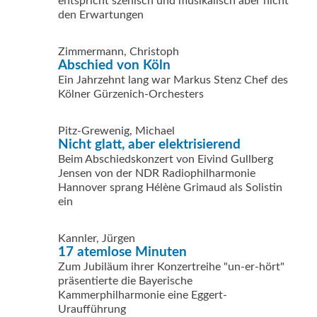
entspricht szenisch und musikalisch aber nicht
den Erwartungen
Zimmermann, Christoph
Abschied von Köln
Ein Jahrzehnt lang war Markus Stenz Chef des
Kölner Gürzenich-Orchesters
Pitz-Grewenig, Michael
Nicht glatt, aber elektrisierend
Beim Abschiedskonzert von Eivind Gullberg
Jensen von der NDR Radiophilharmonie
Hannover sprang Hélène Grimaud als Solistin
ein
Kannler, Jürgen
17 atemlose Minuten
Zum Jubiläum ihrer Konzertreihe "un-er-hört"
präsentierte die Bayerische
Kammerphilharmonie eine Eggert-
Uraufführung