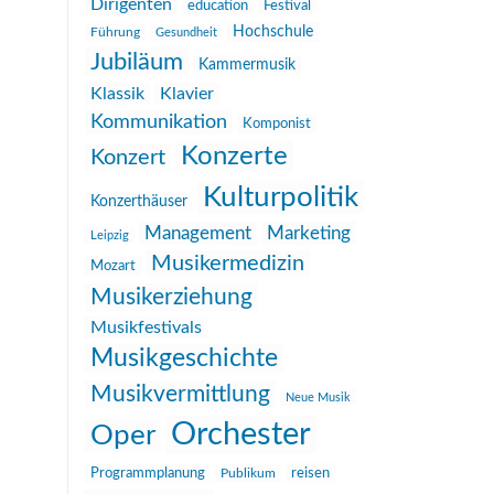
Dirigenten
education
Festival
Hochschule
Führung
Gesundheit
Jubiläum
Kammermusik
Klassik
Klavier
Kommunikation
Komponist
Konzerte
Konzert
Kulturpolitik
Konzerthäuser
Management
Marketing
Leipzig
Musikermedizin
Mozart
Musikerziehung
Musikfestivals
Musikgeschichte
Musikvermittlung
Neue Musik
Orchester
Oper
reisen
Programmplanung
Publikum