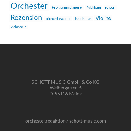
Orchester
reisen
Programmplanung
Publikum
Rezension
Violine
Richard Wagner
Tourismus
Violoncello
SCHOTT MUSIC GmbH & Co KG
Weihergarten 5
D-55116 Mainz
orchester.redaktion@schott-music.com