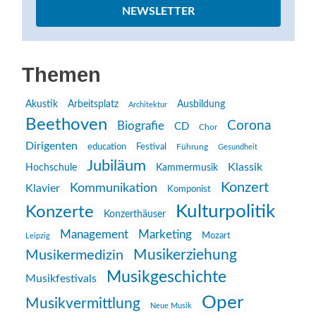
NEWSLETTER
Themen
Akustik
Arbeitsplatz
Ausbildung
Architektur
Beethoven
Corona
Biografie
CD
Chor
Dirigenten
education
Festival
Führung
Gesundheit
Jubiläum
Klassik
Hochschule
Kammermusik
Konzert
Kommunikation
Klavier
Komponist
Kulturpolitik
Konzerte
Konzerthäuser
Management
Marketing
Mozart
Leipzig
Musikerziehung
Musikermedizin
Musikgeschichte
Musikfestivals
Oper
Musikvermittlung
Neue Musik