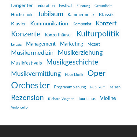
Dirigenten
education
Festival
Führung
Gesundheit
Jubiläum
Klassik
Hochschule
Kammermusik
Konzert
Kommunikation
Klavier
Komponist
Kulturpolitik
Konzerte
Konzerthäuser
Management
Marketing
Mozart
Leipzig
Musikerziehung
Musikermedizin
Musikgeschichte
Musikfestivals
Oper
Musikvermittlung
Neue Musik
Orchester
reisen
Programmplanung
Publikum
Rezension
Violine
Richard Wagner
Tourismus
Violoncello