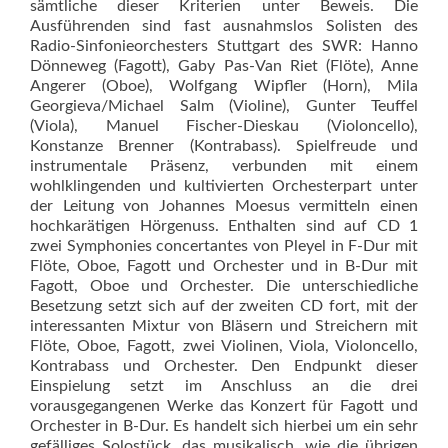
sämtliche dieser Kriterien unter Beweis. Die
Ausführenden sind fast ausnahmslos Solisten des
Radio-Sinfonieorchesters Stuttgart des SWR: Hanno
Dönneweg (Fagott), Gaby Pas-Van Riet (Flöte), Anne
Angerer (Oboe), Wolfgang Wipfler (Horn), Mila
Georgie­va/Michael Salm (Violine), Gunter Teuffel
(Viola), Manuel Fischer-Dieskau (Violoncello),
Konstanze Brenner (Kontrabass). Spielfreude und
instrumentale Präsenz, verbunden mit einem
wohlklingenden und kultivierten Orchesterpart unter
der Leitung von Johannes Moesus vermitteln einen
hochkarätigen Hörgenuss. Enthalten sind auf CD 1
zwei Symphonies concertantes von Pleyel in F-Dur mit
Flöte, Oboe, Fagott und Orchester und in B-Dur mit
Fagott, Oboe und Orchester. Die unterschiedliche
Besetzung setzt sich auf der zweiten CD fort, mit der
interessanten Mix­tur von Bläsern und Streichern mit
Flöte, Oboe, Fagott, zwei Violinen, Viola, Violoncello,
Kontrabass und Orchester. Den Endpunkt dieser
Einspielung setzt im Anschluss an die drei
vorausgegangenen Werke das Konzert für Fagott und
Orchester in B-Dur. Es handelt sich hierbei um ein sehr
gefälliges Solostück, das musikalisch, wie die übrigen