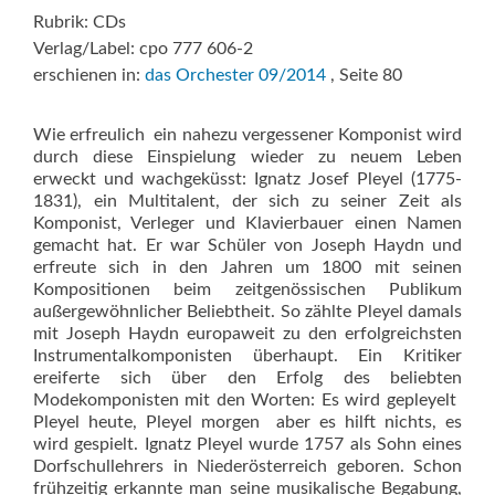
Rubrik: CDs
Verlag/Label: cpo 777 606-2
erschienen in:
das Orchester 09/2014
, Seite 80
Wie erfreulich  ein nahezu vergessener Komponist wird
durch diese Einspielung wieder zu neuem Leben
erweckt und wachgeküsst: Ignatz Josef Pleyel (1775-
1831), ein Multitalent, der sich zu seiner Zeit als
Komponist, Verleger und Klavierbauer einen Namen
gemacht hat. Er war Schüler von Joseph Haydn und
erfreute sich in den Jahren um 1800 mit seinen
Kompositionen beim zeitgenössischen Publikum
außergewöhnlicher Beliebtheit. So zählte Pleyel damals
mit Joseph Haydn europaweit zu den erfolgreichsten
Instrumentalkomponisten überhaupt. Ein Kritiker
ereiferte sich über den Erfolg des beliebten
Modekomponisten mit den Worten: Es wird gepleyelt 
Pleyel heute, Pleyel morgen  aber es hilft nichts, es
wird gespielt. Ignatz Pleyel wurde 1757 als Sohn eines
Dorfschullehrers in Niederösterreich geboren. Schon
frühzeitig erkannte man seine musikalische Begabung,