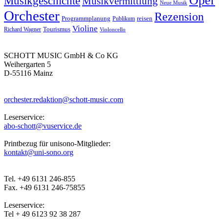
Oper
Musikgeschichte
Musikvermittlung
Neue Musik
Orchester
Rezension
reisen
Programmplanung
Publikum
Violine
Richard Wagner
Tourismus
Violoncello
SCHOTT MUSIC GmbH & Co KG
Weihergarten 5
D-55116 Mainz
orchester.redaktion@schott-music.com
Leserservice:
abo-schott@vuservice.de
Printbezug für unisono-Mitglieder:
kontakt@uni-sono.org
Tel. +49 6131 246-855
Fax. +49 6131 246-75855
Leserservice:
Tel + 49 6123 92 38 287