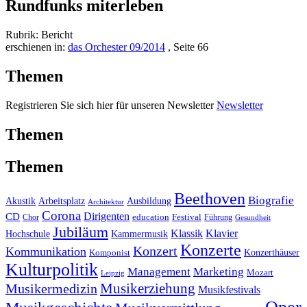
Rundfunks miterleben
Rubrik: Bericht
erschienen in:
das Orchester 09/2014
, Seite 66
Themen
Registrieren Sie sich hier für unseren Newsletter
Newsletter
Themen
Themen
Beethoven
Biografie
Akustik
Arbeitsplatz
Ausbildung
Architektur
Corona
CD
Dirigenten
education
Festival
Führung
Chor
Gesundheit
Jubiläum
Klassik
Klavier
Kammermusik
Hochschule
Konzerte
Konzert
Kommunikation
Konzerthäuser
Komponist
Kulturpolitik
Management
Marketing
Mozart
Leipzig
Musikerziehung
Musikermedizin
Musikfestivals