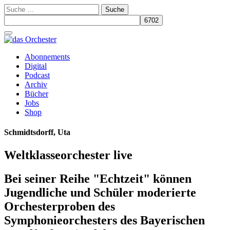
Suche
nach:
Schalte
Navigation
Zum
Abonnements
Inhalt
Digital
springen
Podcast
Archiv
Bücher
Jobs
Shop
Schmidtsdorff, Uta
Weltklasseorchester live
Bei seiner Reihe "Echtzeit" können
Jugendliche und Schüler moderierte
Orchesterproben des
Symphonieorchesters des Bayerischen