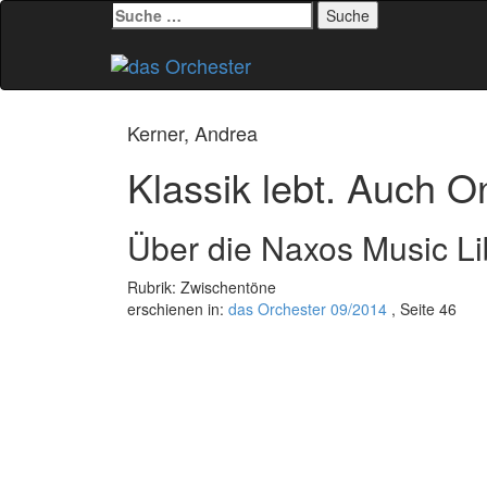
Suche
nach:
Zum
Inhalt
springen
Kerner, Andrea
Klassik lebt. Auch O
Über die Naxos Music Li
Rubrik: Zwischentöne
erschienen in:
das Orchester 09/2014
, Seite 46