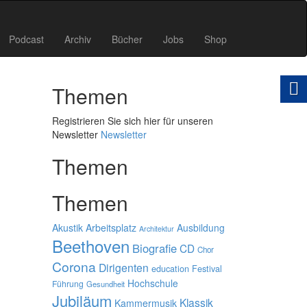
Podcast
Archiv
Bücher
Jobs
Shop
Themen
Registrieren Sie sich hier für unseren
Newsletter
Newsletter
Themen
Themen
Akustik
Arbeitsplatz
Ausbildung
Architektur
Beethoven
Biografie
CD
Chor
Corona
Dirigenten
education
Festival
Hochschule
Führung
Gesundheit
Jubiläum
Klassik
Kammermusik