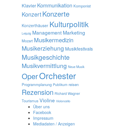
Kommunikation
Klavier
Komponist
Konzerte
Konzert
Kulturpolitik
Konzerthäuser
Management
Marketing
Leipzig
Musikermedizin
Mozart
Musikerziehung
Musikfestivals
Musikgeschichte
Musikvermittlung
Neue Musik
Orchester
Oper
Programmplanung
reisen
Publikum
Rezension
Richard Wagner
Violine
Tourismus
Violoncello
Über uns
Facebook
Impressum
Mediadaten / Anzeigen