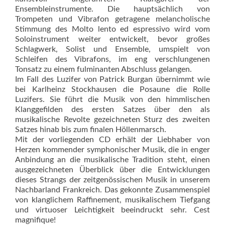
Ensembleinstrumente. Die hauptsächlich von
Trompeten und Vibrafon getragene melancholische
Stimmung des Molto lento ed espressivo wird vom
Soloinstrument weiter entwickelt, bevor großes
Schlagwerk, Solist und Ensemble, umspielt von
Schleifen des Vibrafons, im eng verschlungenen
Tonsatz zu einem fulminanten Abschluss gelangen.
Im Fall des Luzifer von Patrick Burgan übernimmt wie
bei Karlheinz Stockhausen die Posaune die Rolle
Luzifers. Sie führt die Musik von den himmlischen
Klanggefilden des ersten Satzes über den als
musikalische Revolte gezeichneten Sturz des zweiten
Satzes hinab bis zum finalen Höllenmarsch.
Mit der vorliegenden CD erhält der Liebhaber von
Herzen kommender symphonischer Musik, die in enger
Anbindung an die musikalische Tradition steht, einen
ausgezeichneten Überblick über die Entwicklungen
dieses Strangs der zeitgenössischen Musik in unserem
Nachbarland Frankreich. Das gekonnte Zusammenspiel
von klanglichem Raffinement, musikalischem Tiefgang
und virtuoser Leichtigkeit beeindruckt sehr. Cest
magnifique!