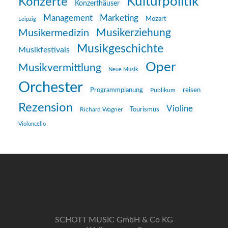
Kulturpolitik
Konzerte
Konzerthäuser
Management
Marketing
Mozart
Leipzig
Musikerziehung
Musikermedizin
Musikgeschichte
Musikfestivals
Oper
Musikvermittlung
Neue Musik
Orchester
reisen
Programmplanung
Publikum
Rezension
Violine
Richard Wagner
Tourismus
Violoncello
SCHOTT MUSIC GmbH & Co KG