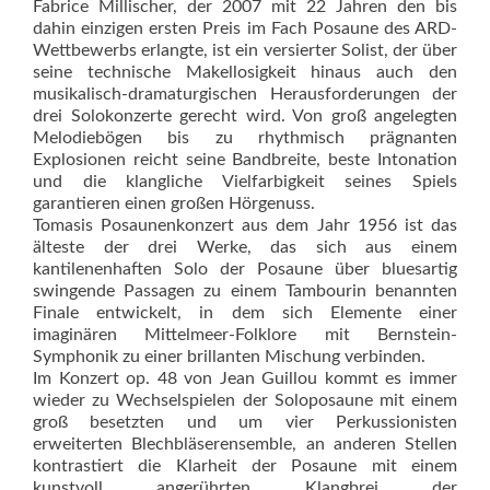
Fabrice Millischer, der 2007 mit 22 Jahren den bis
dahin einzigen ersten Preis im Fach Posaune des ARD-
Wettbewerbs erlangte, ist ein versierter Solist, der über
seine technische Makellosigkeit hinaus auch den
musikalisch-dramaturgischen Herausforderungen der
drei Solokonzerte gerecht wird. Von groß angelegten
Melodiebögen bis zu rhythmisch prägnanten
Explosionen reicht seine Bandbreite, beste Intonation
und die klangliche Vielfarbigkeit seines Spiels
garantieren einen großen Hörgenuss.
Tomasis Posaunenkonzert aus dem Jahr 1956 ist das
älteste der drei Werke, das sich aus einem
kantilenenhaften Solo der Posaune über bluesartig
swingende Passagen zu einem Tambourin benannten
Finale entwickelt, in dem sich Elemente einer
imaginären Mittelmeer-Folklore mit Bernstein-
Symphonik zu einer brillanten Mischung verbinden.
Im Konzert op. 48 von Jean Guillou kommt es immer
wieder zu Wechselspielen der Soloposaune mit einem
groß besetzten und um vier Perkussionisten
erweiterten Blechbläserensemble, an anderen Stellen
kontrastiert die Klarheit der Posaune mit einem
kunstvoll angerührten Klangbrei der