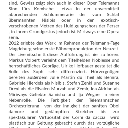
sind. Gewiss zeigt sich auch in dieser Oper Telemanns
Sinn fürs Komische  etwa in der unvermittelt
abbrechenden Schlummerarie der vom Schlaf
übermannten Nisibis oder in den exotisch-
verschrobenen Metren des Huldigungschors der Perser
, in ihrem Grundgestus jedoch ist Miriways eine Opera
seria.
2012 erlebte das Werk im Rahmen der Telemann-Tage
Magdeburg seine erste Bühnenproduktion der Neuzeit.
Der Livemitschnitt dieser Aufführung ist hier zu hören.
Markus Volpert verleiht dem Titelhelden Noblesse und
herrschaftliches Gepräge, Ulrike Hofbauer gestaltet die
Rolle des Suphi sehr differenziert. Hörvergnügen
bereiten außerdem Julie Martin du Theil als Bemira,
Gabriele Hierdeis als Nisibis, Stefan Zenkl und Susanne
Drexl als die Rivalen Murzah und Zemir, Ida Aldrian als
Miriways Geliebte Samisha und Ilja Wegner in einer
Nebenrolle. Die Farbigkeit der Telemannschen
Orchestrierung  von der Innigkeit der sanften Oboi
damore und gedämpften Streicher bis zur
spektakulären Virtuosität der Corni da caccia  wird
plastisch zur Geltung gebracht durch das vorzügliche