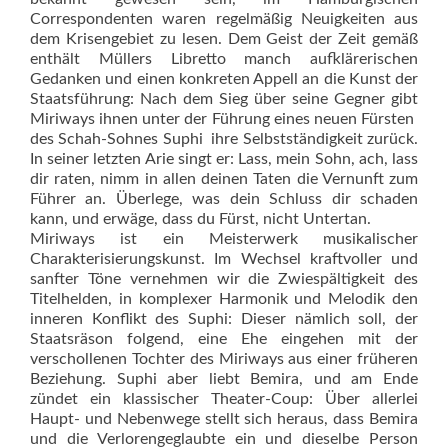
Correspondenten waren regelmäßig Neuigkeiten aus
dem Krisengebiet zu lesen. Dem Geist der Zeit gemäß
enthält Müllers Libretto manch aufklärerischen
Gedanken und einen konkreten Appell an die Kunst der
Staatsführung: Nach dem Sieg über seine Gegner gibt
Miriways ihnen unter der Führung eines neuen Fürsten 
des Schah-Sohnes Suphi  ihre Selbstständigkeit zurück.
In seiner letzten Arie singt er: Lass, mein Sohn, ach, lass
dir raten, nimm in allen deinen Taten die Vernunft zum
Führer an. Überlege, was dein Schluss dir schaden
kann, und erwäge, dass du Fürst, nicht Untertan.
Miriways ist ein Meisterwerk musikalischer
Charakterisierungskunst. Im Wechsel kraftvoller und
sanfter Töne vernehmen wir die Zwiespältigkeit des
Titelhelden, in komplexer Harmonik und Melodik den
inneren Konflikt des Suphi: Dieser nämlich soll, der
Staatsräson folgend, eine Ehe eingehen mit der
verschollenen Tochter des Miriways aus einer früheren
Beziehung. Suphi aber liebt Bemira, und am Ende
zündet ein klassischer Theater-Coup: Über allerlei
Haupt- und Nebenwege stellt sich heraus, dass Bemira
und die Verlorengeglaubte ein und dieselbe Person