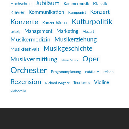
Jubiläum
Klassik
Hochschule
Kammermusik
Konzert
Kommunikation
Klavier
Komponist
Kulturpolitik
Konzerte
Konzerthäuser
Management
Marketing
Mozart
Leipzig
Musikerziehung
Musikermedizin
Musikgeschichte
Musikfestivals
Oper
Musikvermittlung
Neue Musik
Orchester
reisen
Programmplanung
Publikum
Rezension
Violine
Richard Wagner
Tourismus
Violoncello