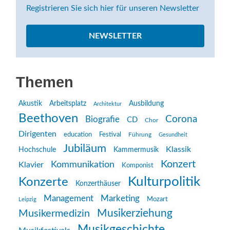
Registrieren Sie sich hier für unseren Newsletter
NEWSLETTER
Themen
Akustik
Arbeitsplatz
Ausbildung
Architektur
Beethoven
Corona
Biografie
CD
Chor
Dirigenten
education
Festival
Führung
Gesundheit
Jubiläum
Klassik
Hochschule
Kammermusik
Konzert
Kommunikation
Klavier
Komponist
Kulturpolitik
Konzerte
Konzerthäuser
Management
Marketing
Mozart
Leipzig
Musikerziehung
Musikermedizin
Musikgeschichte