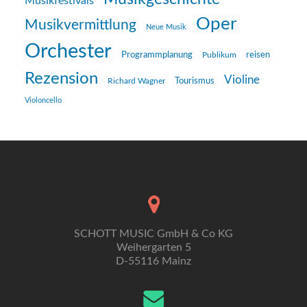
Musikfestivals
Oper
Musikvermittlung
Neue Musik
Orchester
reisen
Programmplanung
Publikum
Rezension
Violine
Richard Wagner
Tourismus
Violoncello
SCHOTT MUSIC GmbH & Co KG
Weihergarten 5
D-55116 Mainz