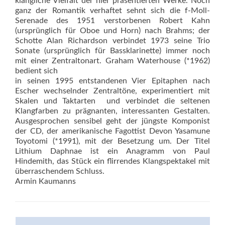
klangliche Vielfalt der hier präsentierten Werke. Noch
ganz der Romantik verhaftet sehnt sich die f-Moll-
Serenade des 1951 verstorbenen Robert Kahn
(ursprünglich für Oboe und Horn) nach Brahms; der
Schotte Alan Richardson verbindet 1973 seine Trio
Sonate (ursprünglich für Bassklarinette) immer noch
mit einer Zentraltonart. Graham Waterhouse (*1962)
bedient sich
in seinen 1995 entstandenen Vier Epitaphen nach
Escher wechselnder Zentraltöne, experimentiert mit
Skalen und Taktarten  und verbindet die seltenen
Klangfarben zu prägnanten, interessanten Gestalten.
Ausgesprochen sensibel geht der jüngste Komponist
der CD, der amerikanische Fagottist Devon Yasamune
Toyotomi (*1991), mit der Besetzung um. Der Titel
Lithium Daphnae ist ein Anagramm von Paul
Hindemith, das Stück ein flirrendes Klangspektakel mit
überraschendem Schluss.
Armin Kaumanns