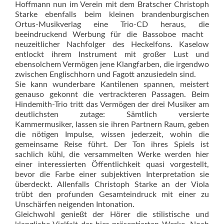
Hoffmann nun im Verein mit dem Bratscher Christoph
Starke ebenfalls beim kleinen brandenburgischen
Ortus-Musikverlag eine Trio-CD heraus, die
beeindruckend Werbung für die Bassoboe macht 
neuzeitlicher Nachfolger des Heckelfons. Kaselow
entlockt ihrem Instrument mit großer Lust und
ebensolchem Vermögen jene Klangfarben, die irgendwo
zwischen Englischhorn und Fagott anzusiedeln sind.
Sie kann wunderbare Kantilenen spannen, meistert
genauso gekonnt die vertrackteren Passagen. Beim
Hindemith-Trio tritt das Vermögen der drei Musiker am
deutlichsten zutage: Sämtlich versierte
Kammermusiker, lassen sie ihren Partnern Raum, geben
die nötigen Impulse, wissen jederzeit, wohin die
gemeinsame Reise führt. Der Ton ihres Spiels ist
sachlich kühl, die versammelten Werke werden hier
einer interessierten Öffentlichkeit quasi vorgestellt,
bevor die Farbe einer subjektiven Interpretation sie
überdeckt. Allenfalls Christoph Starke an der Viola
trübt den profunden Gesamteindruck mit einer zu
Unschärfen neigenden Intonation.
Gleichwohl genießt der Hörer die stilistische und