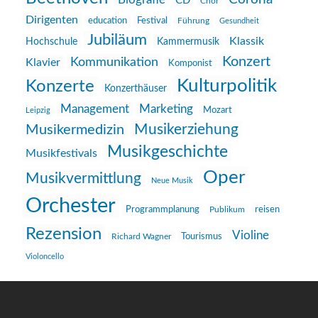
Biografie
CD
Chor
Dirigenten
education
Festival
Führung
Gesundheit
Jubiläum
Klassik
Hochschule
Kammermusik
Konzert
Kommunikation
Klavier
Komponist
Kulturpolitik
Konzerte
Konzerthäuser
Management
Marketing
Mozart
Leipzig
Musikerziehung
Musikermedizin
Musikgeschichte
Musikfestivals
Oper
Musikvermittlung
Neue Musik
Orchester
reisen
Programmplanung
Publikum
Rezension
Violine
Richard Wagner
Tourismus
Violoncello