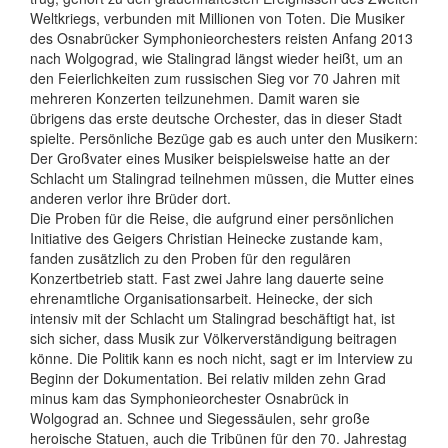
Weltkriegs, verbunden mit Millionen von Toten. Die Musiker
des Osnabrücker Symphonieorchesters reisten Anfang 2013
nach Wolgograd, wie Stalingrad längst wieder heißt, um an
den Feierlichkeiten zum russischen Sieg vor 70 Jahren mit
mehreren Konzerten teilzunehmen. Damit waren sie
übrigens das erste deutsche Orchester, das in dieser Stadt
spielte. Persönliche Bezüge gab es auch unter den Musikern:
Der Großvater eines Musiker beispielsweise hatte an der
Schlacht um Stalingrad teilnehmen müssen, die Mutter eines
anderen verlor ihre Brüder dort.
Die Proben für die Reise, die aufgrund einer persönlichen
Initiative des Geigers Christian Heinecke zustande kam,
fanden zusätzlich zu den Proben für den regulären
Konzertbetrieb statt. Fast zwei Jahre lang dauerte seine
ehrenamtliche Organisationsarbeit. Heinecke, der sich
intensiv mit der Schlacht um Stalingrad beschäftigt hat, ist
sich sicher, dass Musik zur Völkerverständigung beitragen
könne. Die Politik kann es noch nicht, sagt er im Interview zu
Beginn der Dokumentation. Bei relativ milden zehn Grad
minus kam das Symphonieorchester Osnabrück in
Wolgograd an. Schnee und Siegessäulen, sehr große
heroische Statuen, auch die Tribünen für den 70. Jahrestag