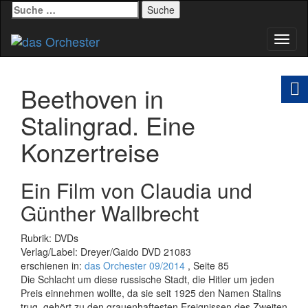
Suche
nach:
Schal
Navig
Beethoven in
Stalingrad. Eine
Konzertreise
Ein Film von Claudia und
Günther Wallbrecht
Rubrik: DVDs
Verlag/Label: Dreyer/Gaido DVD 21083
erschienen in:
das Orchester 09/2014
, Seite 85
Die Schlacht um diese russische Stadt, die Hitler um jeden
Preis einnehmen wollte, da sie seit 1925 den Namen Stalins
trug, gehört zu den grauenhaftesten Ereignissen des Zweiten