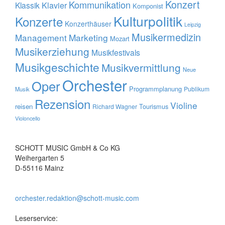
Konzert
Kommunikation
Klavier
Klassik
Komponist
Kulturpolitik
Konzerte
Konzerthäuser
Leipzig
Musikermedizin
Management
Marketing
Mozart
Musikerziehung
Musikfestivals
Musikgeschichte
Musikvermittlung
Neue
Orchester
Oper
Programmplanung
Publikum
Musik
Rezension
Violine
reisen
Tourismus
Richard Wagner
Violoncello
SCHOTT MUSIC GmbH & Co KG
Weihergarten 5
D-55116 Mainz
orchester.redaktion@schott-music.com
Leserservice: