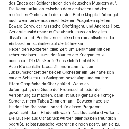
des Endes der Schlacht fielen den deutschen Musikern auf.
Die Kommunikation zwischen dem deutschen und dem
russischen Orchester in der ersten Probe klappte hörbar gut,
auch wenn beide aus verschiedenen Ausgaben spielten.
Edward Serov, der russische Chefdirigent, und Andreas Hotz,
Generalmusikdirektor in Osnabrück, mussten lediglich
diskutieren, ob Beethoven ein bisschen romantischer oder
ein bisschen schlanker auf die Bühne kam.
Neben den Konzerten blieb Zeit, um Denkmäler mit den
schier endlosen Listen der Namen der Kriegstoten zu
besuchen. Die Musiker ließ das sichtlich nicht kalt.
Auch Bratschistin Tabea Zimmermann traf zum
Jubiläumskonzert der beiden Orchester ein. Sie hatte sich
mit der Schlacht um Stalingrad beschäftigt und mit ihren
Eltern Gespräche darüber geführt. Wenn es
darum geht, eine Geste der Freundschaft oder der
Versöhnung zu machen, dann ist Musik genau die richtige
Sprache, meint Tabea Zimmermann. Bewusst habe sie
Hindemiths Bratschenkonzert für dieses Programm
gewünscht, denn Hindemith war in Nazideutschland verfemt.
Die Musiker aus Osnabrück wurden allenthalben freundlich
begrüßt, selbst russische Veteranen gingen positiv auf sie zu.