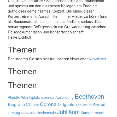
Und die Osnabrücker? Sie genossen die Gastfreundschaft
und spielten mit den russischen Kollegen am Ende ein
grandioses gemeinsames Konzert. Die Musik dieser
Konzertreise ist in Ausschnitten immer wieder zu hören (und
als Bonusmaterail noch einmal ausführlich), sodass diese
hervorragende DVD geschickt die Gratwanderung zwischen
Reisedokumentation und Konzertvideo schafft.
Heike Eickhoff
Themen
Registrieren Sie sich hier für unseren Newsletter
Newsletter
Themen
Themen
Beethoven
Akustik
Arbeitsplatz
Ausbildung
Architektur
Corona
Biografie
CD
Dirigenten
education
Festival
Chor
Jubiläum
Hochschule
Kammermusik
Führung
Gesundheit