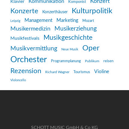
Konzert
Kommunikation
Klavier
Komponist
Kulturpolitik
Konzerte
Konzerthäuser
Management
Marketing
Mozart
Leipzig
Musikerziehung
Musikermedizin
Musikgeschichte
Musikfestivals
Oper
Musikvermittlung
Neue Musik
Orchester
reisen
Programmplanung
Publikum
Rezension
Violine
Richard Wagner
Tourismus
Violoncello
SCHOTT MUSIC GmbH & Co KG