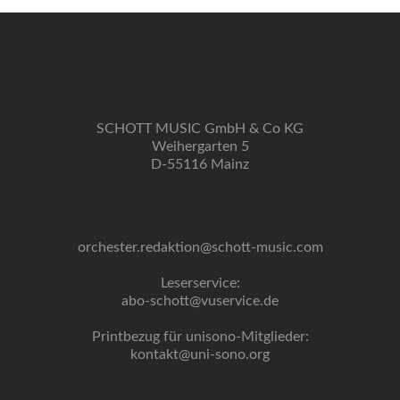
SCHOTT MUSIC GmbH & Co KG
Weihergarten 5
D-55116 Mainz
orchester.redaktion@schott-music.com
Leserservice:
abo-schott@vuservice.de
Printbezug für unisono-Mitglieder:
kontakt@uni-sono.org