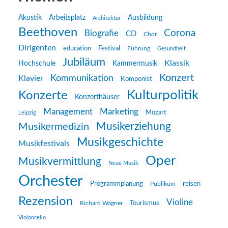
Akustik
Arbeitsplatz
Ausbildung
Architektur
Beethoven
Corona
Biografie
CD
Chor
Dirigenten
education
Festival
Führung
Gesundheit
Jubiläum
Klassik
Hochschule
Kammermusik
Konzert
Kommunikation
Klavier
Komponist
Kulturpolitik
Konzerte
Konzerthäuser
Management
Marketing
Mozart
Leipzig
Musikerziehung
Musikermedizin
Musikgeschichte
Musikfestivals
Oper
Musikvermittlung
Neue Musik
Orchester
reisen
Programmplanung
Publikum
Rezension
Violine
Richard Wagner
Tourismus
Violoncello