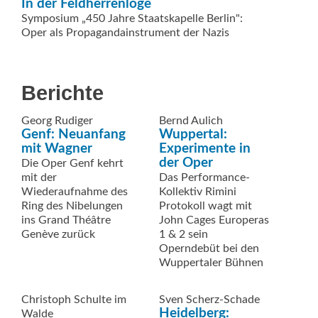
In der Feldherrenloge
Symposium „450 Jahre Staatskapelle Berlin":
Oper als Propagandainstrument der Nazis
Berichte
Georg Rudiger
Bernd Aulich
Genf: Neuanfang
Wuppertal:
mit Wagner
Experimente in
der Oper
Die Oper Genf kehrt
mit der
Das Performance-
Wiederaufnahme des
Kollektiv Rimini
Ring des Nibelungen
Protokoll wagt mit
ins Grand Théâtre
John Cages Europeras
Genève zurück
1 & 2 sein
Operndebüt bei den
Wuppertaler Bühnen
Christoph Schulte im
Sven Scherz-Schade
Heidelberg:
Walde