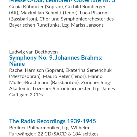
Messe C-Dur/Leonoren- Ouvertüre Nr. 3
Genia Kühmeier (Sopran), Gerhild Romberger
(Alt), Maximilian Schmitt (Tenor), Luca Pisaroni
(Bassbariton), Chor und Symphonieorchester des
Bayerischen Rundfunks, Ltg. Mariss Jansons
Ludwig van Beethoven
Symphony No. 9, Johannes Brahms:
Nänie
Rachel Harnisch (Sopran), Ekaterina Semenchuk
(Mezzosopran), Mauro Peter (Tenor), Hanno
Müller-Brachmann (Bassbariton), Züricher Sing-
Akademie, Luzerner Sinfonieorchester, Ltg. James
Gaffigan; 2 CDs
The Radio Recordings 1939-1945
Berliner Philharmoniker, Ltg. Wilhelm
Furtwängler; 22 CD/SACD & 184-seitiges