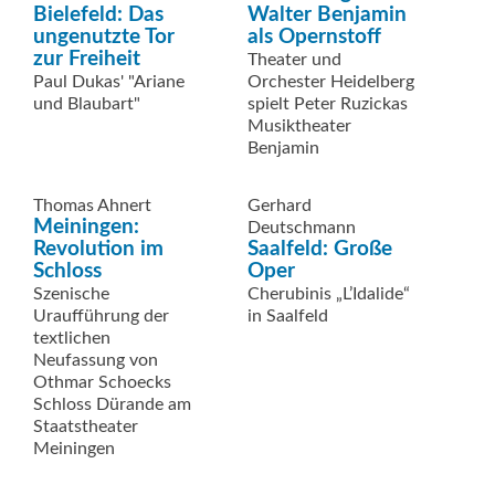
Bielefeld: Das
Walter Benjamin
ungenutzte Tor
als Opernstoff
zur Freiheit
Theater und
Paul Dukas' "Ariane
Orchester Heidelberg
und Blaubart"
spielt Peter Ruzickas
Musiktheater
Benjamin
Thomas Ahnert
Gerhard
Meiningen:
Deutschmann
Revolution im
Saalfeld: Große
Schloss
Oper
Szenische
Cherubinis „L’Idalide“
Uraufführung der
in Saalfeld
textlichen
Neufassung von
Othmar Schoecks
Schloss Dürande am
Staatstheater
Meiningen