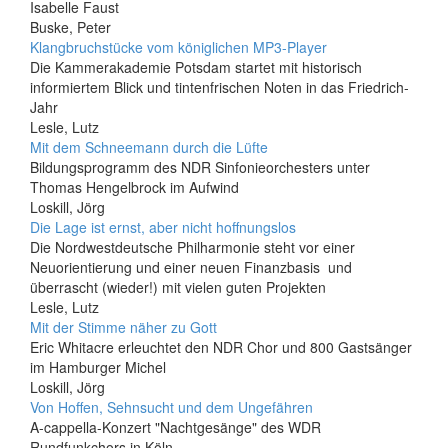
Isabelle Faust
Buske, Peter
Klangbruchstücke vom königlichen MP3-Player
Die Kammerakademie Potsdam startet mit historisch
informiertem Blick und tintenfrischen Noten in das Friedrich-
Jahr
Lesle, Lutz
Mit dem Schneemann durch die Lüfte
Bildungsprogramm des NDR Sinfonieorchesters unter
Thomas Hengelbrock im Aufwind
Loskill, Jörg
Die Lage ist ernst, aber nicht hoffnungslos
Die Nordwestdeutsche Philharmonie steht vor einer
Neuorientierung und einer neuen Finanzbasis  und
überrascht (wieder!) mit vielen guten Projekten
Lesle, Lutz
Mit der Stimme näher zu Gott
Eric Whitacre erleuchtet den NDR Chor und 800 Gastsänger
im Hamburger Michel
Loskill, Jörg
Von Hoffen, Sehnsucht und dem Ungefähren
A-cappella-Konzert "Nachtgesänge" des WDR
Rundfunkchors in Köln