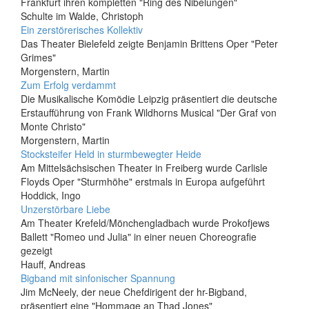
Frankfurt ihren kompletten "Ring des Nibelungen"
Schulte im Walde, Christoph
Ein zerstörerisches Kollektiv
Das Theater Bielefeld zeigte Benjamin Brittens Oper "Peter
Grimes"
Morgenstern, Martin
Zum Erfolg verdammt
Die Musikalische Komödie Leipzig präsentiert die deutsche
Erstaufführung von Frank Wildhorns Musical "Der Graf von
Monte Christo"
Morgenstern, Martin
Stocksteifer Held in sturmbewegter Heide
Am Mittelsächsischen Theater in Freiberg wurde Carlisle
Floyds Oper "Sturmhöhe" erstmals in Europa aufgeführt
Hoddick, Ingo
Unzerstörbare Liebe
Am Theater Krefeld/Mönchengladbach wurde Prokofjews
Ballett "Romeo und Julia" in einer neuen Choreografie
gezeigt
Hauff, Andreas
Bigband mit sinfonischer Spannung
Jim McNeely, der neue Chefdirigent der hr-Bigband,
präsentiert eine "Hommage an Thad Jones"