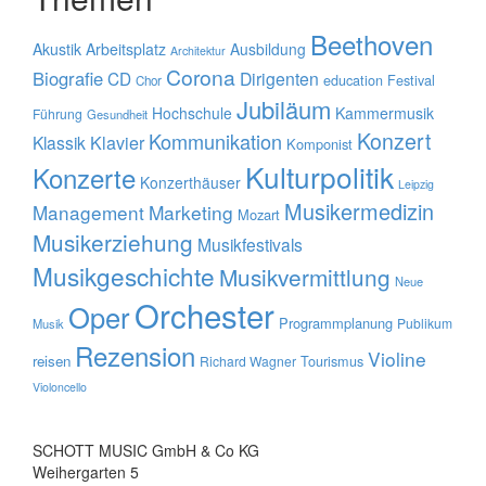
Beethoven
Akustik
Arbeitsplatz
Ausbildung
Architektur
Corona
Biografie
CD
Dirigenten
education
Festival
Chor
Jubiläum
Hochschule
Kammermusik
Führung
Gesundheit
Konzert
Kommunikation
Klavier
Klassik
Komponist
Kulturpolitik
Konzerte
Konzerthäuser
Leipzig
Musikermedizin
Management
Marketing
Mozart
Musikerziehung
Musikfestivals
Musikgeschichte
Musikvermittlung
Neue
Orchester
Oper
Programmplanung
Publikum
Musik
Rezension
Violine
reisen
Tourismus
Richard Wagner
Violoncello
SCHOTT MUSIC GmbH & Co KG
Weihergarten 5