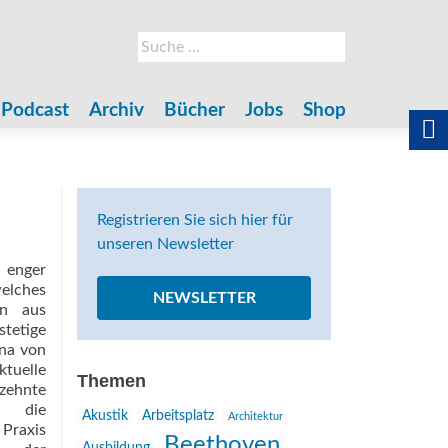
Suche
nach:
Podcast
Archiv
Bücher
Jobs
Shop
Registrieren Sie sich hier für
unseren Newsletter
 enger
elches
NEWSLETTER
rn aus
tetige
na von
ktuelle
Themen
zehnte
et die
Akustik
Arbeitsplatz
Architektur
 Praxis
Beethoven