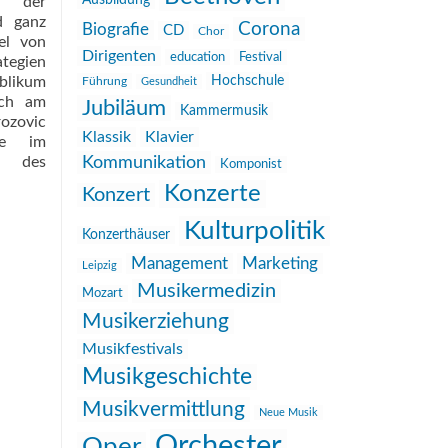
Ausbildung
e der
  ganz
Corona
Biografie
CD
Chor
el von
Dirigenten
education
Festival
ategien
blikum
Hochschule
Führung
Gesundheit
äch am
Jubiläum
Kammermusik
rozovic
Klassik
Klavier
ude im
Kommunikation
on des
Komponist
Konzerte
Konzert
Kulturpolitik
Konzerthäuser
Management
Marketing
Leipzig
Musikermedizin
Mozart
Musikerziehung
Musikfestivals
Musikgeschichte
Musikvermittlung
Neue Musik
Orchester
Oper