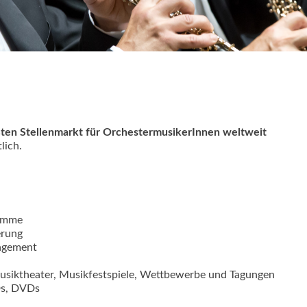
ößten Stellenmarkt für OrchestermusikerInnen weltweit
lich.
ramme
erung
agement
Musiktheater, Musikfestspiele, Wettbewerbe und Tagungen
Ds, DVDs