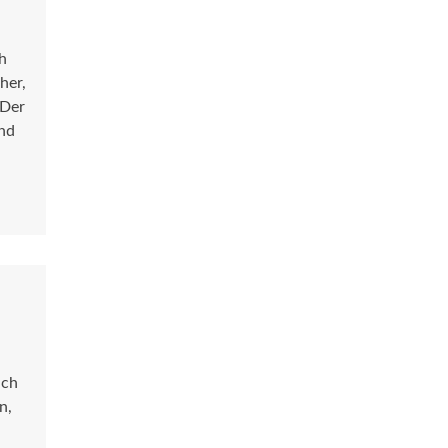
h
her,
.Der
ind
ich
n,