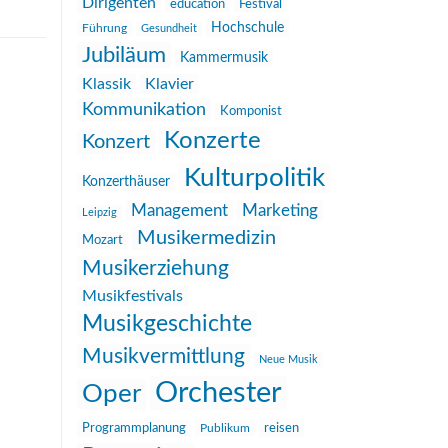
Dirigenten
education
Festival
Hochschule
Führung
Gesundheit
Jubiläum
Kammermusik
Klassik
Klavier
Kommunikation
Komponist
Konzerte
Konzert
Kulturpolitik
Konzerthäuser
Management
Marketing
Leipzig
Musikermedizin
Mozart
Musikerziehung
Musikfestivals
Musikgeschichte
Musikvermittlung
Neue Musik
Orchester
Oper
reisen
Programmplanung
Publikum