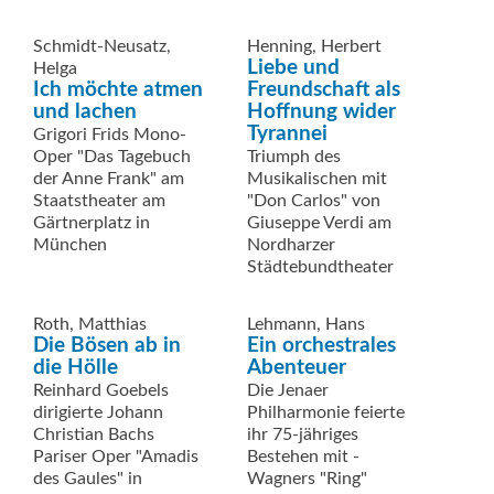
Schmidt-Neusatz,
Henning, Herbert
Liebe und
Helga
Ich möchte atmen
Freundschaft als
und lachen
Hoffnung wider
Tyrannei
Grigori Frids Mono-
Oper "Das Tagebuch
Triumph des
der Anne Frank" am
Musikalischen mit
Staatstheater am
"Don Carlos" von
Gärtnerplatz in
Giuseppe Verdi am
München
Nordharzer
Städtebundtheater
Roth, Matthias
Lehmann, Hans
Die Bösen ab in
Ein orchestrales
die Hölle
Abenteuer
Reinhard Goebels
Die Jenaer
dirigierte Johann
Philharmonie feierte
Christian Bachs
ihr 75-jähriges
Pariser Oper "Amadis
Bestehen mit ­
des Gaules" in
Wagners "Ring"