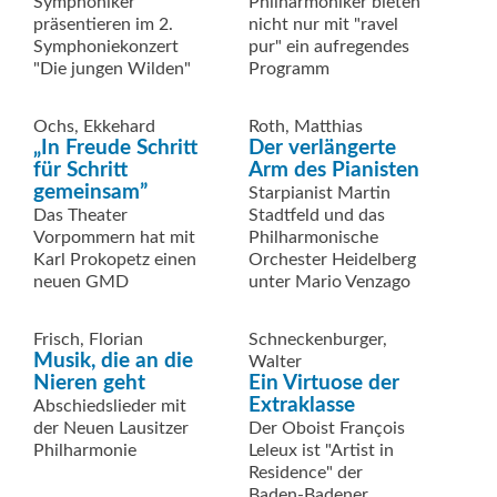
Symphoniker
Philharmoniker bieten
präsentieren im 2.
nicht nur mit "ravel
Symphoniekonzert
pur" ein aufregendes
"Die jungen Wilden"
Programm
Ochs, Ekkehard
Roth, Matthias
„In Freude Schritt
Der verlängerte
für Schritt
Arm des Pianisten
gemeinsam”
Starpianist Martin
Das Theater
Stadtfeld und das
Vorpommern hat mit
Philharmonische
Karl Prokopetz einen
Orchester Heidelberg
neuen GMD
unter Mario Venzago
Frisch, Florian
Schneckenburger,
Musik, die an die
Walter
Nieren geht
Ein Virtuose der
Extraklasse
Abschiedslieder mit
der Neuen Lausitzer
Der Oboist François
Philharmonie
Leleux ist "Artist in
Residence" der
Baden-Badener