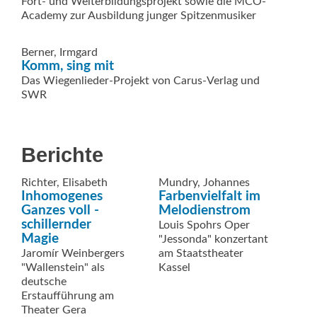
Fort- und Weiterbildungsprojekt sowie die MCO-
Academy zur Ausbildung junger Spitzen­musiker
Berner, Irmgard
Komm, sing mit
Das Wiegenlieder-Projekt von Carus-Verlag und
SWR
Berichte
Richter, Elisabeth
Mundry, Johannes
Inhomogenes
Farbenvielfalt im
Ganzes voll ­
Melodienstrom
schillernder
Louis Spohrs Oper
Magie
"Jessonda" konzertant
Jaromír Weinbergers
am Staatstheater
"Wallenstein" als
Kassel
deutsche
Erstaufführung am
Theater Gera