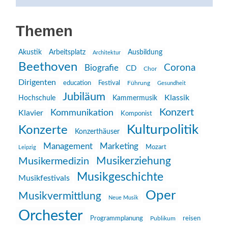
Themen
Akustik
Arbeitsplatz
Ausbildung
Architektur
Beethoven
Corona
Biografie
CD
Chor
Dirigenten
education
Festival
Führung
Gesundheit
Jubiläum
Klassik
Hochschule
Kammermusik
Konzert
Kommunikation
Klavier
Komponist
Kulturpolitik
Konzerte
Konzerthäuser
Management
Marketing
Mozart
Leipzig
Musikerziehung
Musikermedizin
Musikgeschichte
Musikfestivals
Oper
Musikvermittlung
Neue Musik
Orchester
reisen
Programmplanung
Publikum