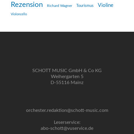
Rezension
Violine
Richard Wagner
Tourismus
Violoncello
SCHOTT MUSIC GmbH & Co KG
Weihergarten 5
D-55116 Mainz
orchester.redaktion@schott-music.com
Leserservice:
abo-schott@vuservice.de