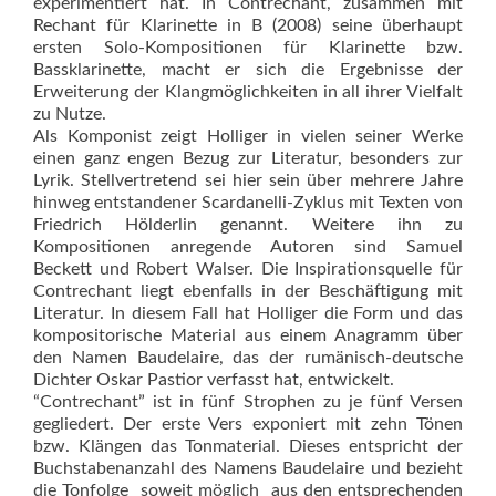
experimentiert hat. In Contrechant, zusammen mit
Rechant für Klarinette in B (2008) seine überhaupt
ersten Solo-Kompositionen für Klarinette bzw.
Bassklarinette, macht er sich die Ergebnisse der
Erweiterung der Klangmöglichkeiten in all ihrer Vielfalt
zu Nutze.
Als Komponist zeigt Holliger in vielen seiner Werke
einen ganz engen Bezug zur Literatur, besonders zur
Lyrik. Stellvertretend sei hier sein über mehrere Jahre
hinweg entstandener Scardanelli-Zyklus mit Texten von
Friedrich Hölderlin genannt. Weitere ihn zu
Kompositionen anregende Autoren sind Samuel
Beckett und Robert Walser. Die Inspirationsquelle für
Contrechant liegt ebenfalls in der Beschäftigung mit
Literatur. In diesem Fall hat Holliger die Form und das
kompositorische Material aus einem Anagramm über
den Namen Baudelaire, das der rumänisch-deutsche
Dichter Oskar Pastior verfasst hat, entwickelt.
“Contrechant” ist in fünf Strophen zu je fünf Versen
gegliedert. Der erste Vers exponiert mit zehn Tönen
bzw. Klängen das Tonmaterial. Dieses entspricht der
Buchstabenanzahl des Namens Baudelaire und bezieht
die Tonfolge  soweit möglich  aus den entsprechenden