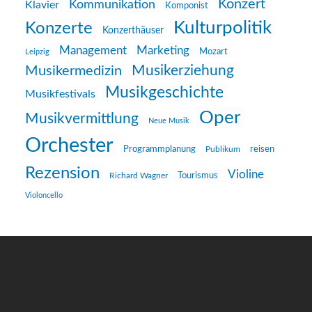
Konzert
Kommunikation
Klavier
Komponist
Kulturpolitik
Konzerte
Konzerthäuser
Management
Marketing
Mozart
Leipzig
Musikerziehung
Musikermedizin
Musikgeschichte
Musikfestivals
Oper
Musikvermittlung
Neue Musik
Orchester
reisen
Programmplanung
Publikum
Rezension
Violine
Richard Wagner
Tourismus
Violoncello