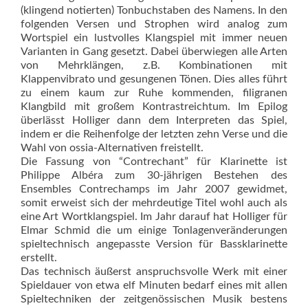
(klingend notierten) Tonbuchstaben des Namens. In den
folgenden Versen und Strophen wird analog zum
Wortspiel ein lustvolles Klangspiel mit immer neuen
Varianten in Gang gesetzt. Dabei überwiegen alle Arten
von Mehrklängen, z.B. Kombinationen mit
Klappenvibrato und gesungenen Tönen. Dies alles führt
zu einem kaum zur Ruhe kommenden, filigranen
Klangbild mit großem Kontrastreichtum. Im Epilog
überlässt Holliger dann dem Interpreten das Spiel,
indem er die Reihenfolge der letzten zehn Verse und die
Wahl von ossia-Alternativen freistellt.
Die Fassung von “Contrechant” für Klarinette ist
Philippe Albéra zum 30-jährigen Bestehen des
Ensembles Contrechamps im Jahr 2007 gewidmet,
somit erweist sich der mehrdeutige Titel wohl auch als
eine Art Wortklangspiel. Im Jahr darauf hat Holliger für
Elmar Schmid die um einige Tonlagenveränderungen
spieltechnisch angepasste Version für Bassklarinette
erstellt.
Das technisch äußerst anspruchsvolle Werk mit einer
Spieldauer von etwa elf Minuten bedarf eines mit allen
Spieltechniken der zeitgenössischen Musik bestens