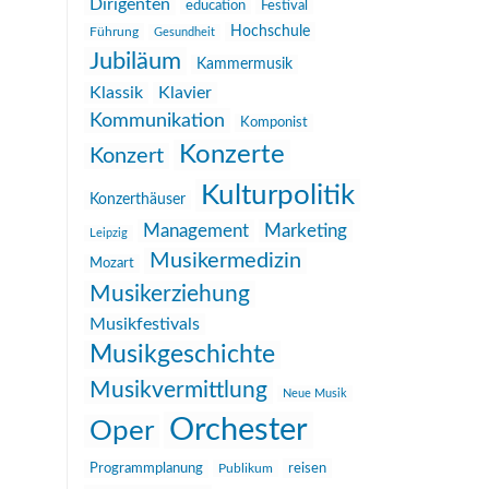
Dirigenten
education
Festival
Hochschule
Führung
Gesundheit
Jubiläum
Kammermusik
Klassik
Klavier
Kommunikation
Komponist
Konzerte
Konzert
Kulturpolitik
Konzerthäuser
Management
Marketing
Leipzig
Musikermedizin
Mozart
Musikerziehung
Musikfestivals
Musikgeschichte
Musikvermittlung
Neue Musik
Orchester
Oper
reisen
Programmplanung
Publikum