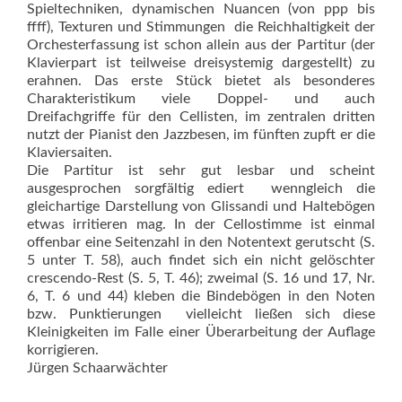
Spieltechniken, dynamischen Nuancen (von ppp bis
ffff), Texturen und Stimmungen  die Reichhaltigkeit der
Orchesterfassung ist schon allein aus der Partitur (der
Klavierpart ist teilweise dreisystemig dargestellt) zu
erahnen. Das erste Stück bietet als besonderes
Charakteristikum viele Doppel- und auch
Dreifachgriffe für den Cellisten, im zentralen dritten
nutzt der Pianist den Jazzbesen, im fünften zupft er die
Klaviersaiten.
Die Partitur ist sehr gut lesbar und scheint
ausgesprochen sorgfältig ediert  wenngleich die
gleichartige Darstellung von Glissandi und Haltebögen
etwas irritieren mag. In der Cellostimme ist einmal
offenbar eine Seitenzahl in den Notentext gerutscht (S.
5 unter T. 58), auch findet sich ein nicht gelöschter
crescendo-Rest (S. 5, T. 46); zweimal (S. 16 und 17, Nr.
6, T. 6 und 44) kleben die Bindebögen in den Noten
bzw. Punktierungen  vielleicht ließen sich diese
Kleinigkeiten im Falle einer Überarbeitung der Auflage
korrigieren.
Jürgen Schaarwächter