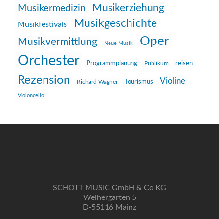
Musikerziehung
Musikermedizin
Musikgeschichte
Musikfestivals
Oper
Musikvermittlung
Neue Musik
Orchester
reisen
Programmplanung
Publikum
Rezension
Violine
Richard Wagner
Tourismus
Violoncello
SCHOTT MUSIC GmbH & Co KG
Weihergarten 5
D-55116 Mainz