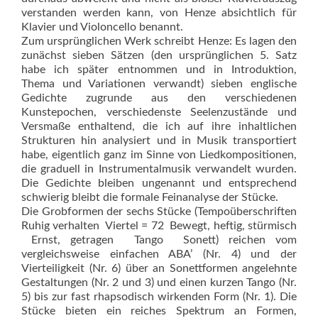
verstanden werden kann, von Henze absichtlich für
Klavier und Violoncello benannt.
Zum ursprünglichen Werk schreibt Henze: Es lagen den
zunächst sieben Sätzen (den ursprünglichen 5. Satz
habe ich später entnommen und in Introduktion,
Thema und Variationen verwandt) sieben englische
Gedichte zugrunde aus den verschiedenen
Kunstepochen, verschiedenste Seelenzustände und
Versmaße enthaltend, die ich auf ihre inhaltlichen
Strukturen hin analysiert und in Musik transportiert
habe, eigentlich ganz im Sinne von Liedkompositionen,
die graduell in Instrumentalmusik verwandelt wurden.
Die Gedichte bleiben ungenannt und entsprechend
schwierig bleibt die formale Feinanalyse der Stücke.
Die Grobformen der sechs Stücke (Tempoüberschriften
Ruhig verhalten  Viertel = 72  Bewegt, heftig, stürmisch
 Ernst, getragen  Tango  Sonett) reichen vom
vergleichsweise einfachen ABA’ (Nr. 4) und der
Vierteiligkeit (Nr. 6) über an Sonettformen angelehnte
Gestaltungen (Nr. 2 und 3) und einen kurzen Tango (Nr.
5) bis zur fast rhapsodisch wirkenden Form (Nr. 1). Die
Stücke bieten ein reiches Spektrum an Formen,