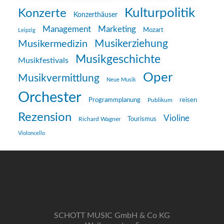
Kulturpolitik
Konzerte
Konzerthäuser
Management
Marketing
Mozart
Leipzig
Musikerziehung
Musikermedizin
Musikgeschichte
Musikfestivals
Oper
Musikvermittlung
Neue Musik
Orchester
reisen
Programmplanung
Publikum
Rezension
Violine
Richard Wagner
Tourismus
Violoncello
SCHOTT MUSIC GmbH & Co KG