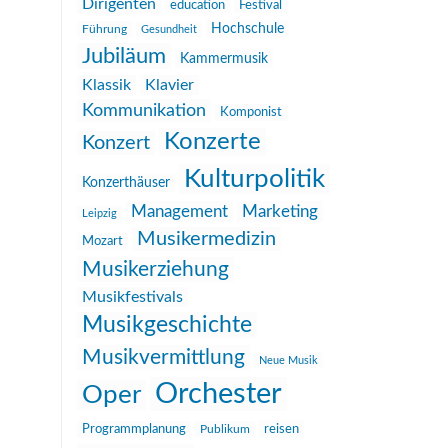
Dirigenten
education
Festival
Hochschule
Führung
Gesundheit
Jubiläum
Kammermusik
Klassik
Klavier
Kommunikation
Komponist
Konzerte
Konzert
Kulturpolitik
Konzerthäuser
Management
Marketing
Leipzig
Musikermedizin
Mozart
Musikerziehung
Musikfestivals
Musikgeschichte
Musikvermittlung
Neue Musik
Orchester
Oper
reisen
Programmplanung
Publikum