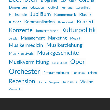
Beethoven
Corona
Biografie
CD
Chor
Dirigenten
education
Festival
Führung
Gesundheit
Jubiläum
Klassik
Hochschule
Kammermusik
Konzert
Kommunikation
Klavier
Komponist
Kulturpolitik
Konzerte
Konzerthäuser
Management
Marketing
Mozart
Leipzig
Musikerziehung
Musikermedizin
Musikgeschichte
Musikfestivals
Oper
Musikvermittlung
Neue Musik
Orchester
reisen
Programmplanung
Publikum
Rezension
Violine
Richard Wagner
Tourismus
Violoncello