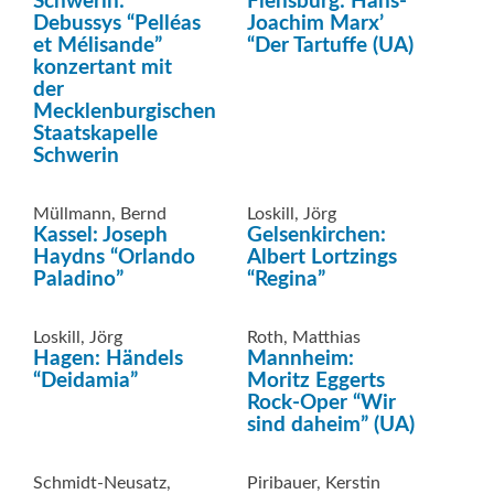
Schwerin:
Flensburg: Hans-
Debussys “Pelléas
Joachim Marx’
et Mélisande”
“Der Tartuffe (UA)
konzertant mit
der
Mecklenburgischen
Staatskapelle
Schwerin
Müllmann, Bernd
Loskill, Jörg
Kassel: Joseph
Gelsenkirchen:
Haydns “Orlando
Albert Lortzings
Paladino”
“Regina”
Loskill, Jörg
Roth, Matthias
Hagen: Händels
Mannheim:
“Deidamia”
Moritz Eggerts
Rock-Oper “Wir
sind daheim” (UA)
Schmidt-Neusatz,
Piribauer, Kerstin