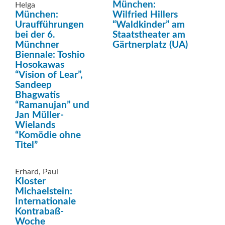
München:
Helga
München:
Wilfried Hillers
Uraufführungen
“Waldkinder” am
bei der 6.
Staatstheater am
Münchner
Gärtnerplatz (UA)
Biennale: Toshio
Hosokawas
“Vision of Lear”,
Sandeep
Bhagwatis
“Ramanujan” und
Jan Müller-
Wielands
“Komödie ohne
Titel”
Erhard, Paul
Kloster
Michaelstein:
Internationale
Kontrabaß-
Woche