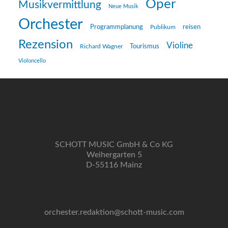
Oper
Musikvermittlung
Neue Musik
Orchester
reisen
Programmplanung
Publikum
Rezension
Violine
Richard Wagner
Tourismus
Violoncello
SCHOTT MUSIC GmbH & Co KG
Weihergarten 5
D-55116 Mainz
orchester.redaktion@schott-music.com