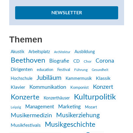
NEWSLETTER
Themen
Akustik
Arbeitsplatz
Ausbildung
Architektur
Beethoven
Corona
Biografie
CD
Chor
Dirigenten
education
Festival
Führung
Gesundheit
Jubiläum
Klassik
Hochschule
Kammermusik
Konzert
Kommunikation
Klavier
Komponist
Kulturpolitik
Konzerte
Konzerthäuser
Management
Marketing
Mozart
Leipzig
Musikerziehung
Musikermedizin
Musikgeschichte
Musikfestivals