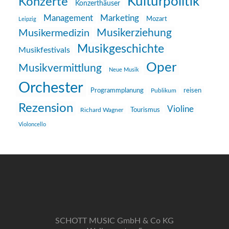
Kulturpolitik
Konzerte
Konzerthäuser
Management
Marketing
Mozart
Leipzig
Musikerziehung
Musikermedizin
Musikgeschichte
Musikfestivals
Oper
Musikvermittlung
Neue Musik
Orchester
reisen
Programmplanung
Publikum
Rezension
Violine
Richard Wagner
Tourismus
Violoncello
SCHOTT MUSIC GmbH & Co KG