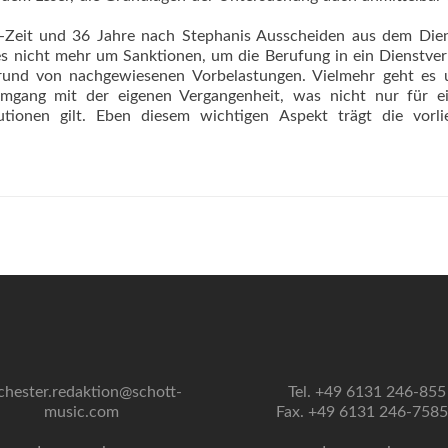
Zeit und 36 Jahre nach Stephanis Ausscheiden aus dem Dien
 es nicht mehr um Sanktionen, um die Berufung in ein Dienstver
rund von nachgewiesenen Vorbelastungen. Vielmehr geht es 
 Umgang mit der eigenen Vergangenheit, was nicht nur für ei
utionen gilt. Eben diesem wichtigen Aspekt trägt die vorli
chester.redaktion@schott-
Tel. +49 6131 246-855
music.com
Fax. +49 6131 246-758