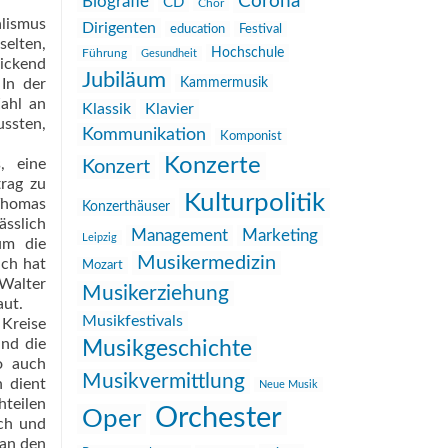
Corona
Biografie
CD
Chor
alismus
Dirigenten
education
Festival
selten,
Hochschule
Führung
Gesundheit
lickend
Jubiläum
 In der
Kammermusik
Zahl an
Klassik
Klavier
ussten,
Kommunikation
Komponist
Konzerte
, eine
Konzert
trag zu
Kulturpolitik
 Thomas
Konzerthäuser
sslich
Management
Marketing
Leipzig
um die
Musikermedizin
ich hat
Mozart
Walter
Musikerziehung
aut.
Musikfestivals
 Kreise
und die
Musikgeschichte
o auch
Musikvermittlung
 dient
Neue Musik
hteilen
Orchester
Oper
ch und
 an den