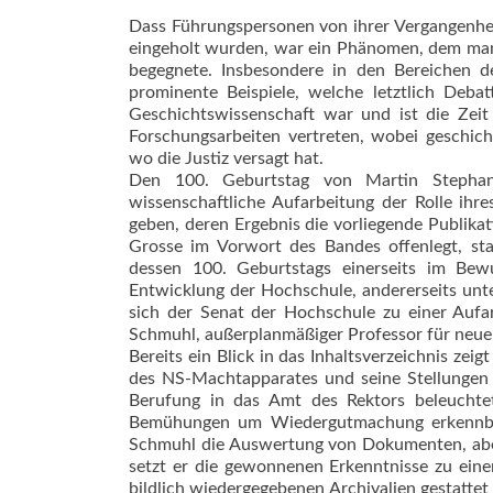
Dass Führungspersonen von ihrer Vergangenhei
eingeholt wurden, war ein Phänomen, dem man i
begegnete. Insbesondere in den Bereichen de
prominente Beispiele, welche letztlich Deba
Geschichtswissenschaft war und ist die Zeit
Forschungsarbeiten vertreten, wobei geschich
wo die Justiz versagt hat.
Den 100. Geburtstag von Martin Stepha
wissenschaftliche Aufarbeitung der Rolle ihre
geben, deren Ergebnis die vorliegende Publik
Grosse im Vorwort des Bandes offenlegt, st
dessen 100. Geburtstags einerseits im Bewu
Entwicklung der Hochschule, andererseits unt
sich der Senat der Hochschule zu einer Auf
Schmuhl, außerplanmäßiger Professor für neuere
Bereits ein Blick in das Inhaltsverzeichnis zei
des NS-Machtapparates und seine Stellungen 
Berufung in das Amt des Rektors beleuchte
Bemühungen um Wiedergutmachung erkennbar
Schmuhl die Auswertung von Dokumenten, aber 
setzt er die gewonnenen Erkenntnisse zu ei
bildlich wiedergegebenen Archivalien gestatte