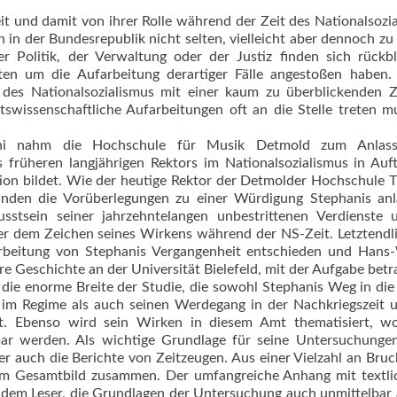
t und damit von ihrer Rolle während der Zeit des Nationalsozi
n der Bundesrepublik nicht selten, vielleicht aber dennoch zu 
r Politik, der Verwaltung oder der Justiz finden sich rückb
tten um die Aufarbeitung derartiger Fälle angestoßen haben.
 des Nationalsozialismus mit einer kaum zu überblickenden 
tswissenschaftliche Aufarbeitungen oft an die Stelle treten m
ni nahm die Hochschule für Musik Detmold zum Anlass
s früheren langjährigen Rektors im Nationalsozialismus in Auf
ation bildet. Wie der heutige Rektor der Detmolder Hochschule
anden die Vorüberlegungen zu einer Würdigung Stephanis anlä
sstsein seiner jahrzehntelangen unbestrittenen Verdienste 
er dem Zeichen seines Wirkens während der NS-Zeit. Letztendl
arbeitung von Stephanis Vergangenheit entschieden und Hans-
 Geschichte an der Universität Bielefeld, mit der Aufgabe betr
gt die enorme Breite der Studie, die sowohl Stephanis Weg in die
im Regime als auch seinen Werdegang in der Nachkriegszeit 
t. Ebenso wird sein Wirken in diesem Amt thematisiert, w
 werden. Als wichtige Grundlage für seine Untersuchungen
auch die Berichte von Zeitzeugen. Aus einer Vielzahl an Bruc
nem Gesamtbild zusammen. Der umfangreiche Anhang mit textli
t dem Leser, die Grundlagen der Untersuchung auch unmittelbar