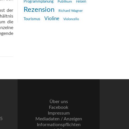
reisen
Programmplanung
Publikum
Rezension
st der
Richard Wagner
hältnis
Violine
Tourismus
Violoncello
um die
nzelne
egende
Über uns
Facebook
Impressum
55
Mediadaten / Anzeigen
Informationspflichten