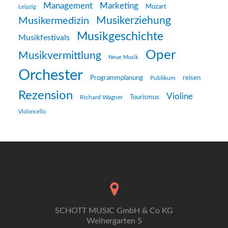
Management
Marketing
Mozart
Leipzig
Musikerziehung
Musikermedizin
Musikgeschichte
Musikfestivals
Oper
Musikvermittlung
Neue Musik
Orchester
reisen
Programmplanung
Publikum
Rezension
Violine
Richard Wagner
Tourismus
Violoncello
SCHOTT MUSIC GmbH & Co KG
Weihergarten 5