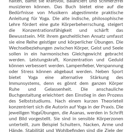
halten, damit sie kraftvoll, balanciert und schmerzfrei
musizieren können. Das Buch bietet eine auf die
Bedürfnisse von Musikern abgestimmte praktische
Anleitung für Yoga. Die alte indische, philosophische
Lehre fördert eine gute Körperbeherrschung, steigert
die Konzentrationsfähigkeit und schärft das
Bewusstsein. Mit ihrem ganzheitlichen Ansatz umfasst
sie eine Reihe geistiger und körperlicher Übungen. Die
Wechselbeziehungen zwischen Körper, Geist und Seele
sollen in ein harmonisches Gleichgewicht gebracht
werden. Leistungskraft, Konzentration und Geduld
können verbessert werden. Lampenfieber, Verspannung
oder Stress können abgebaut werden. Neben Sport
bietet Yoga eine alternative Stärkung des
Immunsystems, denn es gönnt dem ganzen Körper
Ruhe und Gelassenheit. Die anschauliche
Buchgestaltung erleichtert den Einstieg in den Prozess
des Selbststudiums. Nach einem kurzen Theorieteil
konzentriert sich die Autorin auf Yoga in der Praxis. Die
jeweiligen YogaÜbungen, die Asanas, werden in Schrift
und Bild vorgestellt. Sie sind in sensible Körperzonen
unterteilt, zum Beispiel Schultern, Nacken, Arme und
Hände. Stabilität und Wohlbefinden sind die Ziele der