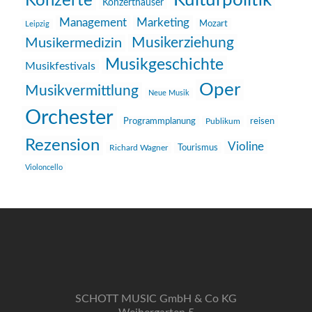
Kulturpolitik
Konzerte
Konzerthäuser
Management
Marketing
Mozart
Leipzig
Musikerziehung
Musikermedizin
Musikgeschichte
Musikfestivals
Oper
Musikvermittlung
Neue Musik
Orchester
reisen
Programmplanung
Publikum
Rezension
Violine
Richard Wagner
Tourismus
Violoncello
SCHOTT MUSIC GmbH & Co KG