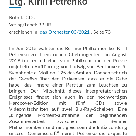
Ltg. Kirill Petrenko
Rubrik: CDs
Verlag/Label: BPHR
erschienen in:
das Orchester 03/2021
, Seite 73
Im Juni 2015 wählten die Berli­ner Philharmoniker Kirill
Petrenko zu ihrem neuen Chefdirigenten. Im August
2019 trat er mit einer vom Publikum und der Presse
umjubel­ten Aufführung von Ludwig van Beethovens 9.
Symphonie d-Moll op. 125 das Amt an. Danach schrieb
der
Guardian
über den Dirigenten, dass er die Gabe
habe, das Innere einer Partitur zum Leuchten zu
bringen. Der Mitschnitt dieses in­terpretatorischen
Ereignisses findet sich auch in der hochwertigen
Hardcover-Edition mit fünf CDs sowie
Videomitschnitten auf zwei Blu-Ray-Scheiben. Eine
„klingende Moment-aufnahme der beginnenden
Zusammenarbeit zwischen den Berliner
Philharmonikern und mir, gleich­sam die Initialzündung
unserer Ge­meinschaft“, nennt Petrenko die ex­quisite