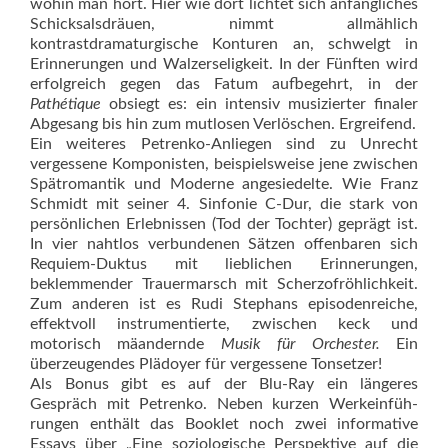
wohin man hört. Hier wie dort lichtet sich anfängliches
Schicksalsdräuen, nimmt allmäh­lich
kontrastdramaturgische Kontu­ren an, schwelgt in
Erinnerungen und Walzerseligkeit. In der Fünften wird
erfolgreich gegen das Fatum aufbegehrt, in der
Pathétique
ob­siegt es: ein intensiv musizierter finaler
Abgesang bis hin zum mut­losen Verlöschen. Ergreifend.
Ein weiteres Petrenko-Anliegen sind zu Unrecht
vergessene Komponisten, beispielsweise jene zwischen
Spätromantik und Moderne ange­siedelte. Wie Franz
Schmidt mit sei­ner 4. Sinfonie C-Dur, die stark von
persönlichen Erlebnissen (Tod der Tochter) geprägt ist.
In vier nahtlos verbundenen Sätzen offenbaren sich
Requiem-Duktus mit lieblichen Erinnerungen,
beklemmender Trauermarsch mit Scherzofröhlich­keit.
Zum anderen ist es Rudi Ste­phans episodenreiche,
effektvoll in­strumentierte, zwischen keck und
motorisch mäandernde
Musik für Orchester.
Ein
überzeugendes Plä­doyer für vergessene Tonsetzer!
Als Bonus gibt es auf der Blu-Ray ein längeres
Gespräch mit Pe­trenko. Neben kurzen Werkeinfüh­
rungen enthält das Booklet noch zwei informative
Essays über „Eine soziologische Perspektive auf die