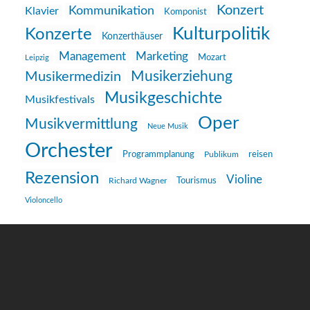
Konzert
Kommunikation
Klavier
Komponist
Kulturpolitik
Konzerte
Konzerthäuser
Management
Marketing
Mozart
Leipzig
Musikerziehung
Musikermedizin
Musikgeschichte
Musikfestivals
Oper
Musikvermittlung
Neue Musik
Orchester
reisen
Programmplanung
Publikum
Rezension
Violine
Richard Wagner
Tourismus
Violoncello