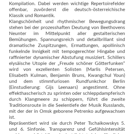
Kompilation. Dabei werden wichtige Repertoirefelder
offenbar, zuvörderst die deutsch-österrei­chische
Klassik und Romantik.
Klangschönheit und rhythmi­scher Bewegungsdrang
stehen bei der prozesshaften Deutung von Beethovens
Neunter im Mittelpunkt aller gestalterischen
Bemühungen. Spannungsreich und detailbrillant sind
dramatische Zuspitzungen, Ermattungen, apollinisch
funkelnde Innigkeit mit tempogerechter Hin­gabe und
raffinierter dynamischer Abstufung musiziert. Schillers
ely­säische Utopie der „Freude schöner Götterfunken“
wird von exzellenten Solisten (Marlis Petersen,
Elisabeth Kulman, Benjamin Bruns, Kwang­chul Youn)
und dem stimmfuriosen Rundfunkchor Berlin
(Einstudie­rung: Gijs Leenaars) angestimmt. Ohne
effekthascherisch zu sprinten oder schleppdampferisch
durch Klangmeere zu schippern, führt die zweite
Traditionsroute in die See­lentiefe der Musik Russlands,
mit der der in Omsk geborene Petrenko aufgewachsen
ist.
Repräsentiert wird sie durch Peter Tschaikowskys 5.
und 6. Sin­fonie. Transparenz und Gefühlsintensität