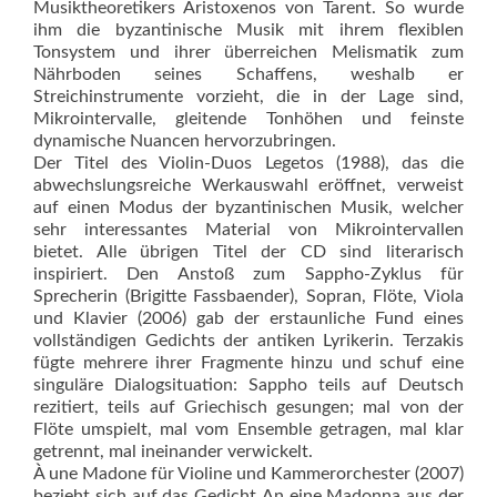
Musiktheoretikers Aristoxenos von Tarent. So wurde
ihm die byzantinische Musik mit ihrem flexiblen
Tonsystem und ihrer überreichen Melismatik zum
Nährboden seines Schaffens, weshalb er
Streichinstrumente vorzieht, die in der Lage sind,
Mikrointervalle, gleitende Tonhöhen und feinste
dynamische Nuancen hervorzubringen.
Der Titel des Violin-Duos Legetos (1988), das die
abwechslungsreiche Werkauswahl eröffnet, verweist
auf einen Modus der byzantinischen Musik, welcher
sehr interessantes Material von Mikrointervallen
bietet. Alle übrigen Titel der CD sind literarisch
inspiriert. Den Anstoß zum Sappho-Zyklus für
Sprecherin (Brigitte Fassbaender), Sopran, Flöte, Viola
und Klavier (2006) gab der erstaunliche Fund eines
vollständigen Gedichts der antiken Lyrikerin. Terzakis
fügte mehrere ihrer Fragmente hinzu und schuf eine
singuläre Dialogsituation: Sappho teils auf Deutsch
rezitiert, teils auf Griechisch gesungen; mal von der
Flöte umspielt, mal vom Ensemble getragen, mal klar
getrennt, mal ineinander verwickelt.
À une Madone für Violine und Kammerorchester (2007)
bezieht sich auf das Gedicht An eine Madonna aus der