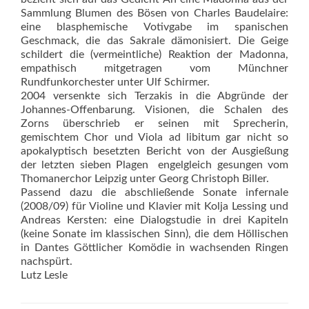
Sammlung Blumen des Bösen von Charles Baudelaire:
eine blasphemische Votivgabe im spanischen
Geschmack, die das Sakrale dämonisiert. Die Geige
schildert die (vermeintliche) Reaktion der Madonna,
empathisch mitgetragen vom Münchner
Rundfunkorchester unter Ulf Schirmer.
2004 versenkte sich Terzakis in die Abgründe der
Johannes-Offenbarung. Visionen, die Schalen des
Zorns überschrieb er seinen mit Sprecherin,
gemischtem Chor und Viola ad libitum gar nicht so
apokalyptisch besetzten Bericht von der Ausgießung
der letzten sieben Plagen  engelgleich gesungen vom
Thomanerchor Leipzig unter Georg Christoph Biller.
Passend dazu die abschließende Sonate infernale
(2008/09) für Violine und Klavier mit Kolja Lessing und
Andreas Kersten: eine Dialogstudie in drei Kapiteln
(keine Sonate im klassischen Sinn), die dem Höllischen
in Dantes Göttlicher Komödie in wachsenden Ringen
nachspürt.
Lutz Lesle