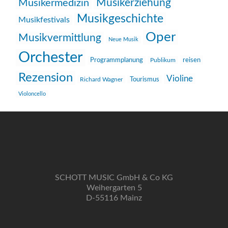
Musikerziehung
Musikermedizin
Musikgeschichte
Musikfestivals
Oper
Musikvermittlung
Neue Musik
Orchester
reisen
Programmplanung
Publikum
Rezension
Violine
Richard Wagner
Tourismus
Violoncello
SCHOTT MUSIC GmbH & Co KG
Weihergarten 5
D-55116 Mainz