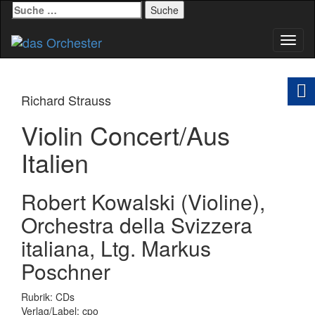
Suche
nach:
Schal
Navig
Richard Strauss
Violin Concert/Aus
Italien
Robert Kowalski (Violine),
Orchestra della Svizzera
italiana, Ltg. Markus
Poschner
Rubrik: CDs
Verlag/Label: cpo