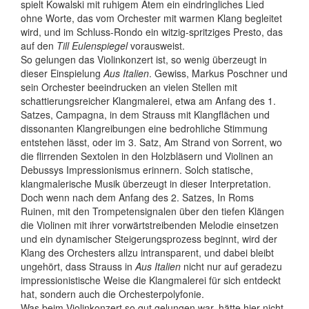
spielt Kowalski mit ruhigem Atem ein eindringliches Lied
ohne Worte, das vom Orchester mit warmen Klang begleitet
wird, und im Schluss-Rondo ein witzig-spritziges Presto, das
auf den
Till Eulenspiegel
vorausweist.
So gelungen das Violinkonzert ist, so wenig überzeugt in
dieser Einspielung
Aus Italien
. Gewiss, Markus Poschner und
sein Orchester beeindrucken an vielen Stellen mit
schattierungsreicher Klangmalerei, etwa am Anfang des 1.
Satzes, Campagna, in dem Strauss mit Klangflächen und
dissonanten Klangreibungen eine bedrohliche Stimmung
entstehen lässt, oder im 3. Satz, Am Strand von Sorrent, wo
die flirrenden Sextolen in den Holzbläsern und Violinen an
Debussys Impressionismus erinnern. Solch statische,
klangmalerische Musik überzeugt in dieser Interpretation.
Doch wenn nach dem Anfang des 2. Satzes, In Roms
Ruinen, mit den Trompetensignalen über den tiefen Klängen
die Violinen mit ihrer vorwärtstreibenden Melodie einsetzen
und ein dynamischer Steigerungsprozess beginnt, wird der
Klang des Orchesters allzu intransparent, und dabei bleibt
ungehört, dass Strauss in
Aus Italien
nicht nur auf geradezu
impressionistische Weise die Klangmalerei für sich entdeckt
hat, sondern auch die Orchesterpolyfonie.
Was beim Violinkonzert so gut gelungen war, hätte hier nicht