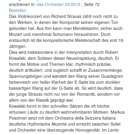
erschienen in:
das Orchester 05/2018
, Seite 72
Bestellen
Das Violinkonzert von Richard Strauss zählt noch nicht zu
den Werken, in denen der Komponist seinen eigenen Ton
gefunden hat. Aus ihm kann man Mendelssohn, sicher auch
Mozart und manchmal Schumann heraushören. Doch
erstaunlich ist die kompositorische Meisterschaft des erst 18-
Jährigen.
Dies wird insbesondere in der Interpretation durch Robert
Kowalski, dem Solisten dieser Neueinspielung, deutlich. Er
formt die Motive und Themen klar, rhythmisch präzise,
deutlich artikuliert, und zugleich schafft er Zusammenhänge,
Spannungsbögen und wandelt den Klang seiner Guadagnini
farbenreich von heller Klarheit der E-Saite bis zum dunklen
bassartigen Klang auf der G-Saite ab. So wird deutlich, dass
der junge Strauss nicht nur von der Romantik, sondern vor
allem von der Klassik geprägt war.
Kowalski formt in den schnellen Sätzen die oft höchst
virtuosen Läufe zu deutlich wahrnehmbaren Motiven. Markus
Poschner setzt mit dem Orchestra della Svizzera italiana
deutliche rhythmische Akzente und erreicht zwischen Solist
und Orchester eine überzeugende Homogenität. Im Lento