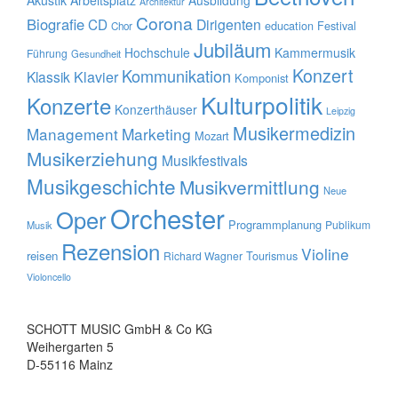
Akustik
Arbeitsplatz
Ausbildung
Architektur
Corona
Biografie
CD
Dirigenten
education
Festival
Chor
Jubiläum
Hochschule
Kammermusik
Führung
Gesundheit
Konzert
Kommunikation
Klavier
Klassik
Komponist
Kulturpolitik
Konzerte
Konzerthäuser
Leipzig
Musikermedizin
Management
Marketing
Mozart
Musikerziehung
Musikfestivals
Musikgeschichte
Musikvermittlung
Neue
Orchester
Oper
Programmplanung
Publikum
Musik
Rezension
Violine
reisen
Tourismus
Richard Wagner
Violoncello
SCHOTT MUSIC GmbH & Co KG
Weihergarten 5
D-55116 Mainz