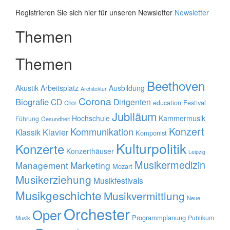
Registrieren Sie sich hier für unseren Newsletter
Newsletter
Themen
Themen
Beethoven
Akustik
Arbeitsplatz
Ausbildung
Architektur
Corona
Biografie
CD
Dirigenten
education
Festival
Chor
Jubiläum
Hochschule
Kammermusik
Führung
Gesundheit
Konzert
Kommunikation
Klavier
Klassik
Komponist
Kulturpolitik
Konzerte
Konzerthäuser
Leipzig
Musikermedizin
Management
Marketing
Mozart
Musikerziehung
Musikfestivals
Musikgeschichte
Musikvermittlung
Neue
Orchester
Oper
Programmplanung
Publikum
Musik