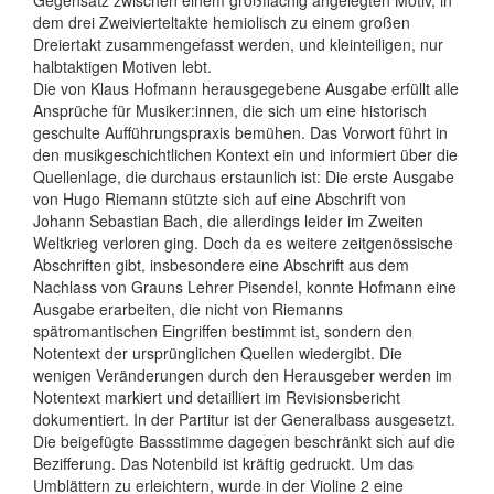
Gegensatz zwischen einem großflächig angelegten Motiv, in
dem drei Zweivierteltakte hemiolisch zu einem großen
Dreiertakt zusammengefasst werden, und kleinteiligen, nur
halbtaktigen Motiven lebt.
Die von Klaus Hofmann herausgegebene Ausgabe erfüllt alle
Ansprüche für Musiker:innen, die sich um eine historisch
geschulte Aufführungspraxis bemühen. Das Vorwort führt in
den musikgeschichtlichen Kontext ein und informiert über die
Quellenlage, die durchaus erstaunlich ist: Die erste Ausgabe
von Hugo Riemann stützte sich auf eine Abschrift von
Johann Sebastian Bach, die allerdings leider im Zweiten
Weltkrieg verloren ging. Doch da es weitere zeitgenössische
Abschriften gibt, insbesondere eine Abschrift aus dem
Nachlass von Grauns Lehrer Pisendel, konnte Hofmann eine
Ausgabe erarbeiten, die nicht von Riemanns
spätromantischen Eingriffen bestimmt ist, sondern den
Notentext der ursprünglichen Quellen wiedergibt. Die
wenigen Veränderungen durch den Herausgeber werden im
Notentext markiert und detailliert im Revisionsbericht
dokumentiert. In der Partitur ist der Gene­ralbass ausgesetzt.
Die beigefügte Bassstimme dagegen beschränkt sich auf die
Bezifferung. Das Notenbild ist kräftig gedruckt. Um das
Umblättern zu erleichtern, wurde in der Violine 2 eine