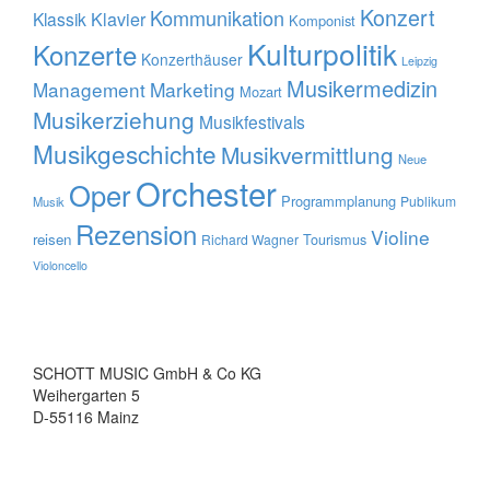
Konzert
Kommunikation
Klavier
Klassik
Komponist
Kulturpolitik
Konzerte
Konzerthäuser
Leipzig
Musikermedizin
Management
Marketing
Mozart
Musikerziehung
Musikfestivals
Musikgeschichte
Musikvermittlung
Neue
Orchester
Oper
Programmplanung
Publikum
Musik
Rezension
Violine
reisen
Tourismus
Richard Wagner
Violoncello
SCHOTT MUSIC GmbH & Co KG
Weihergarten 5
D-55116 Mainz