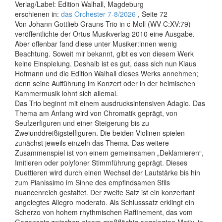
Verlag/Label: Edition Walhall, Magdeburg
erschienen in:
das Orchester 7-8/2026
, Seite 72
Von Johann Gottlieb Grauns Trio in c-Moll (WV C:XV:79)
veröffentlichte der Ortus Musikverlag 2010 eine Ausgabe.
Aber offenbar fand diese unter Musiker:innen wenig
Beachtung. Soweit mir bekannt, gibt es von diesem Werk
keine Einspielung. Deshalb ist es gut, dass sich nun Klaus
Hofmann und die Edition Walhall dieses Werks annehmen;
denn seine Aufführung im Konzert oder in der heimischen
Kammermusik lohnt sich allemal.
Das Trio beginnt mit einem ausdrucksintensiven Adagio. Das
Thema am Anfang wird von Chromatik geprägt, von
Seufzerfiguren und einer Steigerung bis zu
Zweiunddreißigstelfiguren. Die beiden Violinen spielen
zunächst jeweils einzeln das Thema. Das weitere
Zusammenspiel ist von einem gemeinsamen „Deklamieren“,
Imitieren oder polyfoner Stimmführung geprägt. Dieses
Duettieren wird durch einen Wechsel der Lautstärke bis hin
zum Pianissimo im Sinne des empfindsamen Stils
nuancenreich gestaltet. Der zweite Satz ist ein konzertant
angelegtes Allegro moderato. Als Schlusssatz erklingt ein
Scherzo von hohem rhythmischen Raffinement, das vom