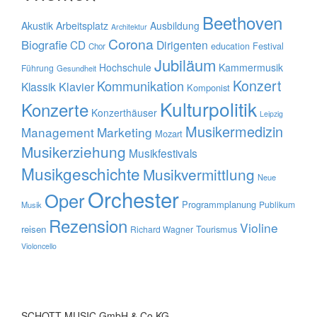
Beethoven
Akustik
Arbeitsplatz
Ausbildung
Architektur
Corona
Biografie
CD
Dirigenten
education
Festival
Chor
Jubiläum
Hochschule
Kammermusik
Führung
Gesundheit
Konzert
Kommunikation
Klavier
Klassik
Komponist
Kulturpolitik
Konzerte
Konzerthäuser
Leipzig
Musikermedizin
Management
Marketing
Mozart
Musikerziehung
Musikfestivals
Musikgeschichte
Musikvermittlung
Neue
Orchester
Oper
Programmplanung
Publikum
Musik
Rezension
Violine
reisen
Tourismus
Richard Wagner
Violoncello
SCHOTT MUSIC GmbH & Co KG