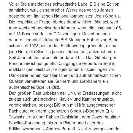
Voller Stolz meldet das schwedische Label BIS eine Edition
sämtlicher, wirklich sämtlicher Werke des vor 50 Jahren
gestorbenen finnischen Nationalkomponisten Jean Sibelius.
Die respektlose Frage, ob das denn wirklich nötig sei, wird
man wohl erst beantworten können, wenn die insgesamt 65,
auf 13 Boxen verteilten CDs vorliegen. Das aber kann
dauern. Jedenfalls träumte BIS-Manager Robert von Bahr
schon seit 1973, als er den Plattenverlag gründete, einmal
jede Note, die Sibelius je geschrieben hat, aufzunehmen.
Seit Jahrzehnten arbeitete er darauf hin. Das Göteborger
Bandarchiv ist gut gefüllt. Das gängige Repertoire liegt in
erstklassigen, vielfach preisgekrönten Einspielungen vor.
Dank ihrer hohen künstlerischen und aufnahmetechnischen
Qualität vermittelten sie Kennern und Liebhabern ein
authentisches Sibelius-Bild.
Den großen Rest unbekannter Ur- und Erstfassungen, nicht
zuletzt auch unentdeckter Klavier- und Kammermusik zu
veröffentlichen, besorgt BIS nun mit Hilfe ausgewiesener
Fachleute: von dem legendären Sibelius-Biografen Erik
Tawaststjerna über Fabian Dahlström, dem Doyen heutiger
Sibelius-Forschung, bis zum Planer und Leiter des
Editionsvorhabens, Andrew Barnett. Nicht zu vergessen der