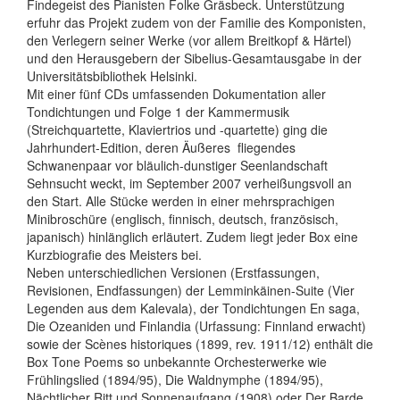
Findegeist des Pianisten Folke Gräsbeck. Unterstützung
erfuhr das Projekt zudem von der Familie des Komponisten,
den Verlegern seiner Werke (vor allem Breitkopf & Härtel)
und den Herausgebern der Sibelius-Gesamtausgabe in der
Universitätsbibliothek Helsinki.
Mit einer fünf CDs umfassenden Dokumentation aller
Tondichtungen und Folge 1 der Kammermusik
(Streichquartette, Klaviertrios und -quartette) ging die
Jahrhundert-Edition, deren Äußeres  fliegendes
Schwanenpaar vor bläulich-dunstiger Seenlandschaft 
Sehnsucht weckt, im September 2007 verheißungsvoll an
den Start. Alle Stücke werden in einer mehrsprachigen
Minibroschüre (englisch, finnisch, deutsch, französisch,
japanisch) hinlänglich erläutert. Zudem liegt jeder Box eine
Kurzbiografie des Meisters bei.
Neben unterschiedlichen Versionen (Erstfassungen,
Revisionen, Endfassungen) der Lemminkäinen-Suite (Vier
Legenden aus dem Kalevala), der Tondichtungen En saga,
Die Ozeaniden und Finlandia (Urfassung: Finnland erwacht)
sowie der Scènes historiques (1899, rev. 1911/12) enthält die
Box Tone Poems so unbekannte Orchesterwerke wie
Frühlingslied (1894/95), Die Waldnymphe (1894/95),
Nächtlicher Ritt und Sonnenaufgang (1908) oder Der Barde