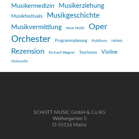
Musikerziehung
Musikermedizin
Musikgeschichte
Musikfestivals
Oper
Musikvermittlung
Neue Musik
Orchester
reisen
Programmplanung
Publikum
Rezension
Violine
Richard Wagner
Tourismus
Violoncello
SCHOTT MUSIC GmbH & Co KG
Weihergarten 5
D-55116 Mainz