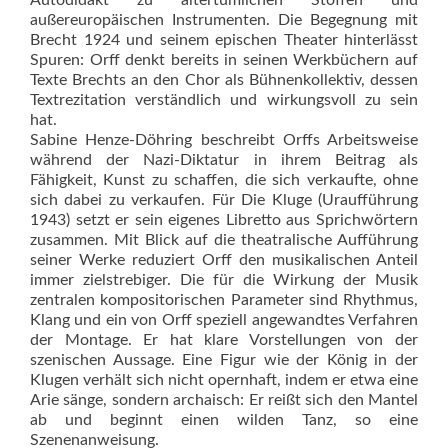
Autodidakt zu altertümlichen Stoffen und
außereuropäischen Instrumenten. Die Begegnung mit
Brecht 1924 und seinem epischen Theater hinterlässt
Spuren: Orff denkt bereits in seinen Werkbüchern auf
Texte Brechts an den Chor als Bühnenkollektiv, dessen
Textrezitation verständlich und wirkungsvoll zu sein
hat.
Sabine Henze-Döhring beschreibt Orffs Arbeitsweise
während der Nazi-Diktatur in ihrem Beitrag als
Fähigkeit, Kunst zu schaffen, die sich verkaufte, ohne
sich dabei zu verkaufen. Für Die Kluge (Uraufführung
1943) setzt er sein eigenes Libretto aus Sprichwörtern
zusammen. Mit Blick auf die theatralische Aufführung
seiner Werke reduziert Orff den musikalischen Anteil
immer zielstrebiger. Die für die Wirkung der Musik
zentralen kompositorischen Parameter sind Rhythmus,
Klang und ein von Orff speziell angewandtes Verfahren
der Montage. Er hat klare Vorstellungen von der
szenischen Aussage. Eine Figur wie der König in der
Klugen verhält sich nicht opernhaft, indem er etwa eine
Arie sänge, sondern archaisch: Er reißt sich den Mantel
ab und beginnt einen wilden Tanz, so eine
Szenenanweisung.