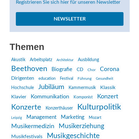
Registrieren Sie sich hier für unseren Newsletter
NEWSLETTER
Themen
Akustik
Arbeitsplatz
Ausbildung
Architektur
Beethoven
Corona
Biografie
CD
Chor
Dirigenten
education
Festival
Führung
Gesundheit
Jubiläum
Klassik
Hochschule
Kammermusik
Konzert
Kommunikation
Klavier
Komponist
Kulturpolitik
Konzerte
Konzerthäuser
Management
Marketing
Mozart
Leipzig
Musikerziehung
Musikermedizin
Musikgeschichte
Musikfestivals