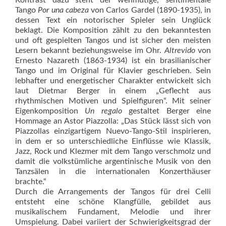
Kontrast dazu steht der wehmütige, sentimentale
Tango
Por una cabeza
von Carlos Gardel (1890-1935), in
dessen Text ein notorischer Spieler sein Unglück
beklagt. Die Komposition zählt zu den bekanntesten
und oft gespielten Tangos und ist sicher den meisten
Lesern bekannt beziehungsweise im Ohr.
Altrevido
von
Ernesto Nazareth (1863-1934) ist ein brasilianischer
Tango und im Original für Klavier geschrieben. Sein
lebhafter und energetischer Charakter entwickelt sich
laut Dietmar Berger in einem „Geflecht aus
rhythmischen Motiven und Spielfiguren“. Mit seiner
Eigenkomposition
Un regalo
gestaltet Berger eine
Hommage an Astor Piazzolla: „Das Stück lässt sich von
Piazzollas einzigartigem Nuevo-Tango-Stil inspirieren,
in dem er so unterschiedliche Einflüsse wie Klassik,
Jazz, Rock und Klezmer mit dem Tango verschmolz und
damit die volkstümliche argentinische Musik von den
Tanzsälen in die internationalen Konzerthäuser
brachte.“
Durch die Arrangements der Tangos für drei Celli
entsteht eine schöne Klangfülle, gebildet aus
musikalischem Fundament, Melodie und ihrer
Umspielung. Dabei variiert der Schwierigkeitsgrad der