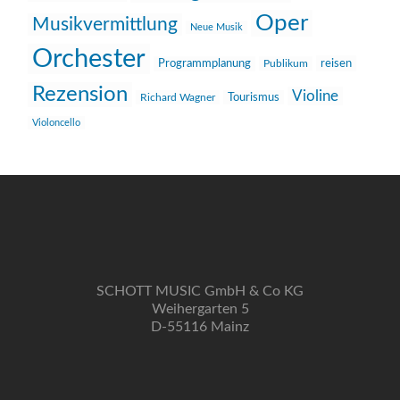
Oper
Musikvermittlung
Neue Musik
Orchester
reisen
Programmplanung
Publikum
Rezension
Violine
Richard Wagner
Tourismus
Violoncello
SCHOTT MUSIC GmbH & Co KG
Weihergarten 5
D-55116 Mainz