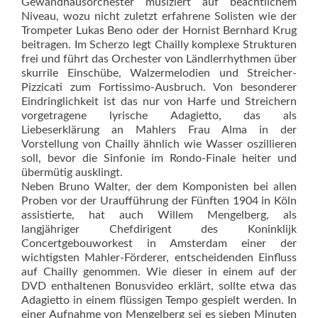
Gewandhausorchester musiziert auf beachtlichem
Niveau, wozu nicht zuletzt erfahrene Solisten wie der
Trompeter Lukas Beno oder der Hornist Bernhard Krug
beitragen. Im Scherzo legt Chailly komplexe Strukturen
frei und führt das Orchester von Ländlerrhythmen über
skurrile Einschübe, Walzermelodien und Streicher-
Pizzicati zum Fortissimo-Ausbruch. Von besonderer
Eindringlichkeit ist das nur von Harfe und Streichern
vorgetragene lyrische Adagietto, das als
Liebeserklärung an Mahlers Frau Alma in der
Vorstellung von Chailly ähnlich wie Wasser oszillieren
soll, bevor die Sinfonie im Rondo-Finale heiter und
übermütig ausklingt.
Neben Bruno Walter, der dem Komponisten bei allen
Proben vor der Uraufführung der Fünften 1904 in Köln
assistierte, hat auch Willem Mengelberg, als
langjähriger Chefdirigent des Koninklijk
Concertgebouworkest in Amsterdam einer der
wichtigsten Mahler-Förderer, entscheidenden Einfluss
auf Chailly genommen. Wie dieser in einem auf der
DVD enthaltenen Bonusvideo erklärt, sollte etwa das
Adagietto in einem flüssigen Tempo gespielt werden. In
einer Aufnahme von Mengelberg sei es sieben Minuten