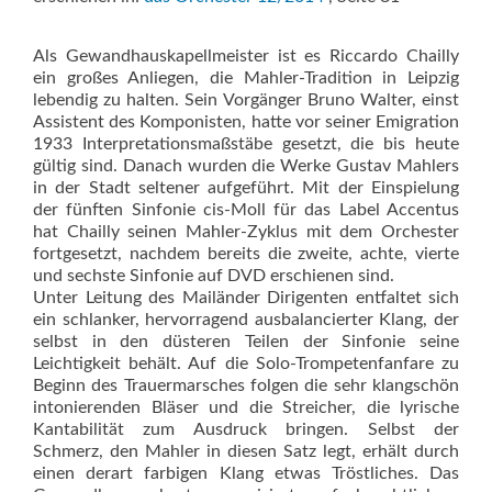
Als Gewandhauskapellmeister ist es Riccardo Chailly
ein großes Anliegen, die Mahler-Tradition in Leipzig
lebendig zu halten. Sein Vorgänger Bruno Walter, einst
Assistent des Komponisten, hatte vor seiner Emigration
1933 Interpretationsmaßstäbe gesetzt, die bis heute
gültig sind. Danach wurden die Werke Gustav Mahlers
in der Stadt seltener aufgeführt. Mit der Einspielung
der fünften Sinfonie cis-Moll für das Label Accentus
hat Chailly seinen Mahler-Zyklus mit dem Orchester
fortgesetzt, nachdem bereits die zweite, achte, vierte
und sechste Sinfonie auf DVD erschienen sind.
Unter Leitung des Mailänder Dirigenten entfaltet sich
ein schlanker, hervorragend ausbalancierter Klang, der
selbst in den düsteren Teilen der Sinfonie seine
Leichtigkeit behält. Auf die Solo-Trompetenfanfare zu
Beginn des Trauermarsches folgen die sehr klangschön
intonierenden Bläser und die Streicher, die lyrische
Kantabilität zum Ausdruck bringen. Selbst der
Schmerz, den Mahler in diesen Satz legt, erhält durch
einen derart farbigen Klang etwas Tröstliches. Das