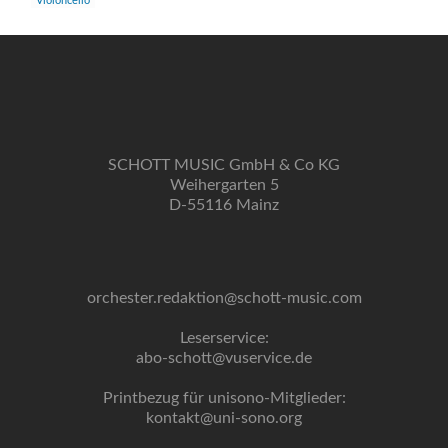
Violoncello
SCHOTT MUSIC GmbH & Co KG
Weihergarten 5
D-55116 Mainz
orchester.redaktion@schott-music.com
Leserservice:
abo-schott@vuservice.de
Printbezug für unisono-Mitglieder:
kontakt@uni-sono.org