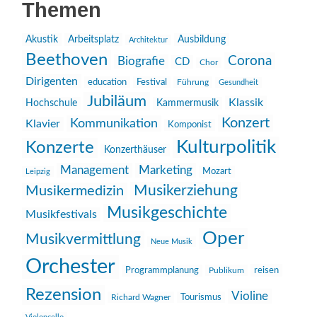
Themen
Akustik
Arbeitsplatz
Ausbildung
Architektur
Beethoven
Corona
Biografie
CD
Chor
Dirigenten
education
Festival
Führung
Gesundheit
Jubiläum
Klassik
Hochschule
Kammermusik
Konzert
Kommunikation
Klavier
Komponist
Kulturpolitik
Konzerte
Konzerthäuser
Management
Marketing
Mozart
Leipzig
Musikerziehung
Musikermedizin
Musikgeschichte
Musikfestivals
Oper
Musikvermittlung
Neue Musik
Orchester
reisen
Programmplanung
Publikum
Rezension
Violine
Richard Wagner
Tourismus