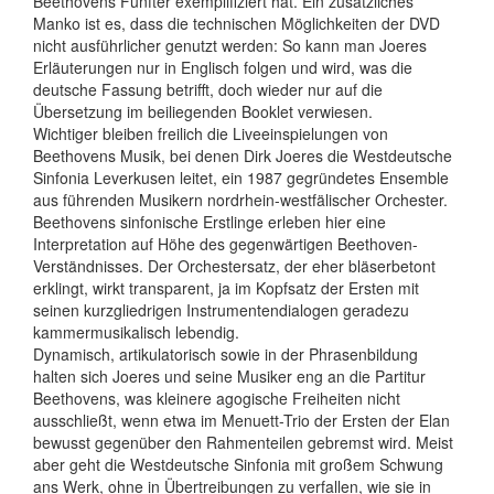
Beethovens Fünfter exemplifiziert hat. Ein zusätzliches
Manko ist es, dass die technischen Möglichkeiten der DVD
nicht ausführlicher genutzt werden: So kann man Joeres
Erläuterungen nur in Englisch folgen und wird, was die
deutsche Fassung betrifft, doch wieder nur auf die
Übersetzung im beiliegenden Booklet verwiesen.
Wichtiger bleiben freilich die Liveeinspielungen von
Beethovens Musik, bei denen Dirk Joeres die Westdeutsche
Sinfonia Leverkusen leitet, ein 1987 gegründetes Ensemble
aus führenden Musikern nordrhein-westfälischer Orchester.
Beethovens sinfonische Erstlinge erleben hier eine
Interpretation auf Höhe des gegenwärtigen Beethoven-
Verständnisses. Der Orchestersatz, der eher bläserbetont
erklingt, wirkt transparent, ja im Kopfsatz der Ersten mit
seinen kurzgliedrigen Inst­ru­mentendialogen geradezu
kammermusikalisch lebendig.
Dynamisch, artikulatorisch sowie in der Phrasenbildung
halten sich Joeres und seine Musiker eng an die Partitur
Beethovens, was kleinere agogische Freiheiten nicht
ausschließt, wenn etwa im Menuett-Trio der Ersten der Elan
bewusst gegenüber den Rahmenteilen gebremst wird. Meist
aber geht die Westdeutsche Sinfonia mit großem Schwung
ans Werk, ohne in Übertreibungen zu verfallen, wie sie in