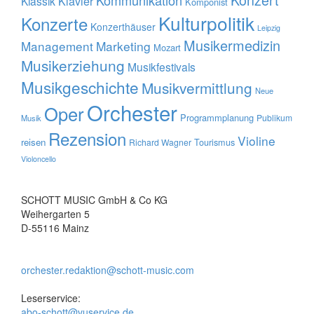
Kommunikation
Klavier
Klassik
Komponist
Kulturpolitik
Konzerte
Konzerthäuser
Leipzig
Musikermedizin
Management
Marketing
Mozart
Musikerziehung
Musikfestivals
Musikgeschichte
Musikvermittlung
Neue
Orchester
Oper
Programmplanung
Publikum
Musik
Rezension
Violine
reisen
Tourismus
Richard Wagner
Violoncello
SCHOTT MUSIC GmbH & Co KG
Weihergarten 5
D-55116 Mainz
orchester.redaktion@schott-music.com
Leserservice:
abo-schott@vuservice.de