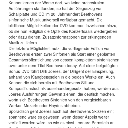
Kennenlernen der Werke dort, wo keine orchestralen
Aufführungen stattfanden, so hat der Siegeszug von
Schallplatte und CD im 20. Jahrhundert Beethovens
sinfonische Musik universell verfügbar gemacht. Die
bildlichen Möglichkeiten der DVD kommen inzwischen hinzu,
ob sie nun lediglich die Optik des Konzertsaals wiedergeben
oder dazu dienen, Zusatzinformationen zur erklingenden
Musik zu liefern.
Die letztere Möglichkeit nutzt die vorliegende Edition von
Beethovens ersten zwei Sinfonien als Start einer geplanten
Gesamtveröffentlichung von dessen komplettem sinfonischen
uvre unter dem Titel Beethoven today. Auf einer beigefügten
Bonus-DVD führt Dirk Joeres, der Dirigent der Einspielung,
anhand von Klangbeispielen in die beiden Werke ein. Auch
Kenner, die sich bereits mit Beethovens Stil und
Kompositionstechnik auseinandergesetzt haben, werden aus
Joeres Ausführungen Gewinn ziehen, die deutlich machen,
worin sich Beethovens Sinfonien von den vergleichbaren
Werken Mozarts oder Haydns abheben.
Sporadisch geht Joeres auch auf Beethovens Skizzen ein;
spannend wäre es gewesen, wenn dieser Aspekt weiter
vertieft worden wäre, so wie es einst Leonard Bernstein an