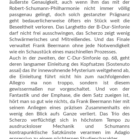
äußerste Genauigkeit, auch wenn ihm das mit der
Robert-Schumann-Philharmonie nicht immer völlig
passgenau gelingt, doch solch gestanzter Prägnanz
geht bedauerlicherweise öfters ein Stück weit die
Beseeltheit verloren. Das Larghetto der B-Dur-Sinfonie
darf nicht frei ausschwingen, das Scherzo zeigt wenig
Schwärmerisches und Mitreißendes. Und das Finale
verwaltet Frank Beermann ohne jede Notwendigkeit
wie ein Schaustück eines maschinellen Prozesses.
Auch in der zweiten, der C-Dur-Sinfonie op. 68, geht
deren langsamer Einleitung des Kopfsatzes (Sostenuto
assai) das ihr innewohnende Mysterium weitgehend ab,
die Einleitung führt nicht hin zum nachfolgenden
Allegro ma non troppo, sondern ist diesem
gewissermaßen nur vorgeschaltet. Und von der
Fantastik und der Emphase, die dem Satz zueigen ist,
hört man so gut wie nichts, da Frank Beermann hier mit
seinem Anliegen eines präzisen Zusammenhalts ein
wenig den Blick aufs Ganze verliert. Das Trio des
Scherzo verflüchtigt sich in höchstem Tempo zu
ausdrucksloser Mechanik und Schumanns
kontrapunktische Satzkünste verarmen im Adagio
espressivo zu einem nüchternen Studiencharakter.