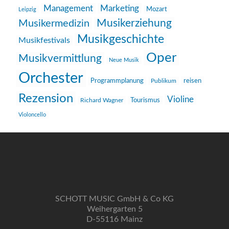
Management
Marketing
Mozart
Leipzig
Musikerziehung
Musikermedizin
Musikgeschichte
Musikfestivals
Oper
Musikvermittlung
Neue Musik
Orchester
reisen
Programmplanung
Publikum
Rezension
Violine
Richard Wagner
Tourismus
Violoncello
SCHOTT MUSIC GmbH & Co KG
Weihergarten 5
D-55116 Mainz