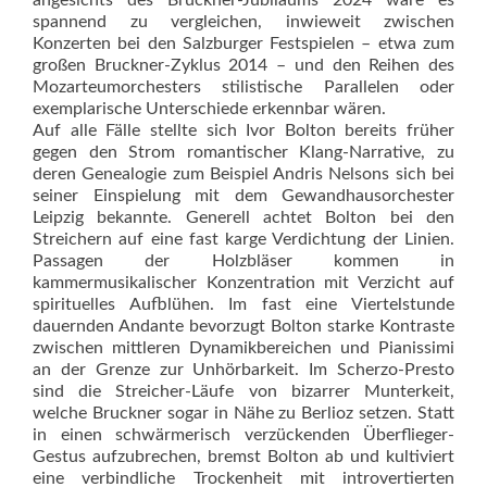
angesichts des Bruckner-Jubiläums 2024 wäre es
spannend zu vergleichen, inwieweit zwischen
Konzerten bei den Salzburger Festspielen – etwa zum
großen Bruckner-Zyklus 2014 – und den Reihen des
Mozarteumorchesters stilistische Parallelen oder
exemplarische Unterschiede erkennbar wären.
Auf alle Fälle stellte sich Ivor Bolton bereits früher
gegen den Strom romantischer Klang-Narrative, zu
deren Genealogie zum Beispiel Andris Nelsons sich bei
seiner Einspielung mit dem Gewandhausorchester
Leipzig bekannte. Generell achtet Bolton bei den
Streichern auf eine fast karge Verdichtung der Linien.
Passagen der Holzbläser kommen in
kammermusikalischer Konzentration mit Verzicht auf
spirituelles Aufblühen. Im fast eine Viertelstunde
dauernden Andante bevorzugt Bolton starke Kontraste
zwischen mittleren Dynamikbereichen und Pianissimi
an der Grenze zur Unhörbarkeit. Im Scherzo-Presto
sind die Streicher-Läufe von bizarrer Munterkeit,
welche Bruckner sogar in Nähe zu Berlioz setzen. Statt
in einen schwärmerisch verzückenden Überflieger-
Gestus aufzubrechen, bremst Bolton ab und kultiviert
eine verbindliche Trockenheit mit introvertierten