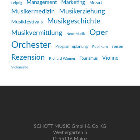
Management
Marketing
Mozart
Leipzig
Musikerziehung
Musikermedizin
Musikgeschichte
Musikfestivals
Oper
Musikvermittlung
Neue Musik
Orchester
reisen
Programmplanung
Publikum
Rezension
Violine
Richard Wagner
Tourismus
Violoncello
SCHOTT MUSIC GmbH & Co KG
Weihergarten 5
D-55116 Mainz