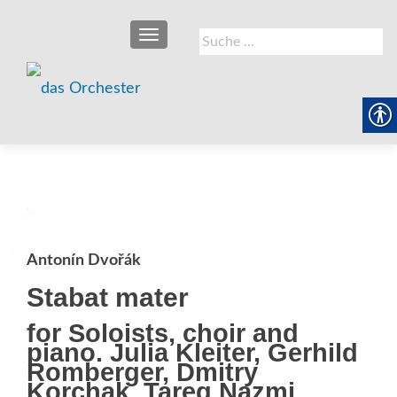
SCHALTE NAVIGATION
Suche
nach:
Antonín Dvořák
Stabat mater
for Soloists, choir and
piano. Julia Kleiter, Gerhild
Romberger, Dmitry
Korchak, Tareq Nazmi,