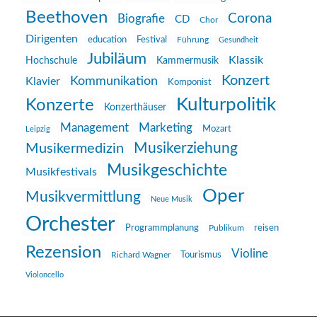
Beethoven
Corona
Biografie
CD
Chor
Dirigenten
education
Festival
Führung
Gesundheit
Jubiläum
Klassik
Hochschule
Kammermusik
Konzert
Kommunikation
Klavier
Komponist
Kulturpolitik
Konzerte
Konzerthäuser
Management
Marketing
Mozart
Leipzig
Musikerziehung
Musikermedizin
Musikgeschichte
Musikfestivals
Oper
Musikvermittlung
Neue Musik
Orchester
reisen
Programmplanung
Publikum
Rezension
Violine
Richard Wagner
Tourismus
Violoncello