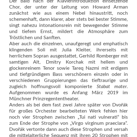
Der bald nach der Klavierintroduktion einsetzende
Chor, der unter der Leitung von Howard Arman
zunächst wie aus einem Nebel hinaustritt, noch
schemenhaft, dann klarer, aber stets bei bester Stimme,
singt nahezu intonationsrein mit bewegender Stimme
und tiefem Ernst, mildert die Atmosphäre zum
Tröstlichen und Sanften.
Aber auch die einzelnen, unaufgeregt und emphatisch
klingenden Soli mit Julia Kleiter, ihrerseits mit
herrlichem Sopran ausgestattet, Gerhild Romberger mit
samtigen Alt, Dmitry Korchak mit hellem und
glockenreinem Tenor sowie Tareq Nazmi mit erdigem
und tiefgründigem Bass verschönern einzeln oder in
verschiedenen Gruppierungen das tieftraurige und
zugleich hoffnungsvoll komponierte
Stabat mater
.
Aufgenommen wurde es Anfang März 2019 im
Münchner Prinzregententheater.
Anders als bei dem fast zwei Jahre später von Dvořák
für großes Orchester bearbeiteten Werk fehlen hier
noch vier Strophen zwischen „Tui nati vulnerati“ bis
zum Ende der Strophe von „Virgo virginum praeclara“.
Dvořák vertonte dann auch diese Strophen und versah
die mittelalterliche Sequenz mit ihren 20 Strophen mit